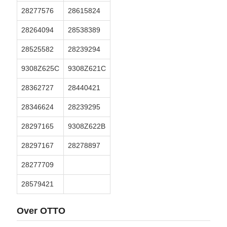
28277576
28615824
28264094
28538389
28525582
28239294
9308Z625C
9308Z621C
28362727
28440421
28346624
28239295
28297165
9308Z622B
28297167
28278897
28277709
28579421
Over OTTO