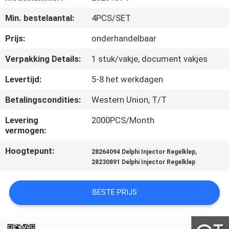
NEEM
Min. bestelaantal:
4PCS/SET
CONTACT
MET
Prijs:
onderhandelbaar
ONS
Verpakking Details:
1 stuk/vakje, document vakjes
OP
Levertijd:
5-8 het werkdagen
Betalingscondities:
Western Union, T/T
NIEUWS
Levering
2000PCS/Month
vermogen:
GEVALLEN
Hoogtepunt:
,
28264094 Delphi Injector Regelklep
28230891 Delphi Injector Regelklep
SITEMAP
BESTE PRIJS
PRIVACY
POLICY