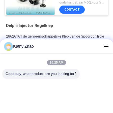
onderhandelbaar MOQ:4pcs/set
CONTACT
Delphi Injector Regelklep
28626161 de gemeenschappelijke Klep van de Spoorcontrole
voor Injecteurs 33800-4A700/28236381
Kathy Zhao
Zwarte bekleding Delphi-injectorbesturingsklep van hoog
snelheidsstaal, model 28362727 voor common rail-injectoren
10:25 AM
Common Rail-injectorregelklep 28653428 voor Delphi-
dieselinjector
Good day, what product are you looking for?
populaire categorieën
Alle
Denso Common 
Delphi Common Rail-
Rail-Mondstuk
Mondstuk