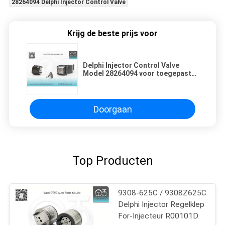
28264094 Delphi Injector Control Valve
Krijg de beste prijs voor
Delphi Injector Control Valve
Model 28264094 voor toegepaste
injectoren 28230891 met 40 G/pc
gewicht
Doorgaan
Top Producten
9308-625C / 9308Z625C
Delphi Injector Regelklep
For-Injecteur R00101D