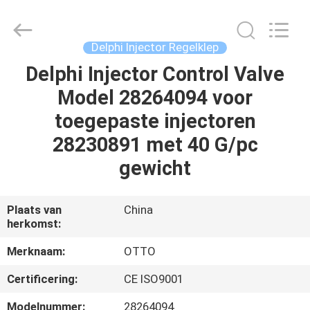
WUXI
OTTO
AUTO
PARTS
CO.,LTD.
Delphi Injector Regelklep
All
Rights
Delphi Injector Control Valve
THUIS
Reserved.
Model 28264094 voor
PRODUCTEN
toegepaste injectoren
28230891 met 40 G/pc
OVER
gewicht
ONS
Plaats van
China
herkomst:
FABRIEKSTOUR
Merknaam:
OTTO
KWALITEITSCONTROLE
Certificering:
CE ISO9001
Modelnummer:
28264094