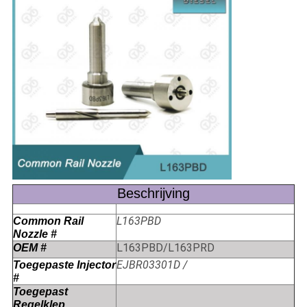
Beschrijving
L163PBD
Common Rail
Nozzle #
L163PBD/L163PRD
OEM #
EJBR03301D /
Toegepaste Injector
#
Toegepast
Regelklep