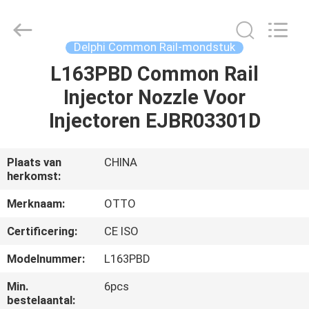
WUXI
OTTO
AUTO
PARTS
CO.,LTD.
Delphi Common Rail-mondstuk
All
Rights
L163PBD Common Rail
THUIS
Reserved.
Injector Nozzle Voor
PRODUCTEN
Injectoren EJBR03301D
OVER
Plaats van
CHINA
herkomst:
ONS
Merknaam:
OTTO
FABRIEKSTOUR
Certificering:
CE ISO
Modelnummer:
L163PBD
KWALITEITSCONTROLE
Min.
6pcs
bestelaantal: