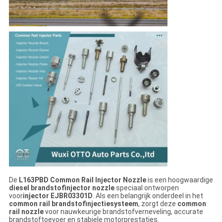
De
L163PBD Common Rail Injector Nozzle
is een hoogwaardige
diesel brandstofinjector nozzle
speciaal ontworpen
voor
injector EJBR03301D
. Als een belangrijk onderdeel in het
common rail brandstofinjectiesysteem
, zorgt deze
common
rail nozzle
voor nauwkeurige brandstofverneveling, accurate
brandstoftoevoer en stabiele motorprestaties.