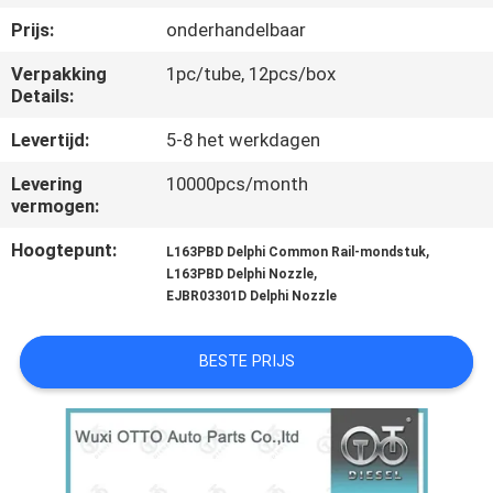
NEEM
Prijs:
onderhandelbaar
CONTACT
Verpakking
1pc/tube, 12pcs/box
MET
Details:
ONS
Levertijd:
5-8 het werkdagen
OP
Levering
10000pcs/month
vermogen:
NIEUWS
Hoogtepunt:
,
L163PBD Delphi Common Rail-mondstuk
,
L163PBD Delphi Nozzle
GEVALLEN
EJBR03301D Delphi Nozzle
BESTE PRIJS
SITEMAP
PRIVACY
POLICY