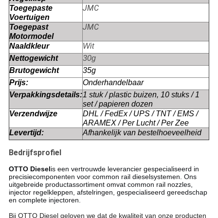
JMC
Toegepaste
Voertuigen
JMC
Toegepast
Motormodel
Naaldkleur
Wit
Nettogewicht
30g
Brutogewicht
35g
Prijs:
Onderhandelbaar
Verpakkingsdetails:
1 stuk / plastic buizen, 10 stuks / 1
set / papieren dozen
Verzendwijze
DHL / FedEx / UPS / TNT / EMS /
ARAMEX / Per Lucht / Per Zee
Levertijd:
Afhankelijk van bestelhoeveelheid
Bedrijfsprofiel
OTTO Diesel
is een vertrouwde leverancier gespecialiseerd in
precisiecomponenten voor common rail dieselsystemen. Ons
uitgebreide productassortiment omvat common rail nozzles,
injector regelkleppen, afstelringen, gespecialiseerd gereedschap
en complete injectoren.
Bij OTTO Diesel geloven we dat de kwaliteit van onze producten