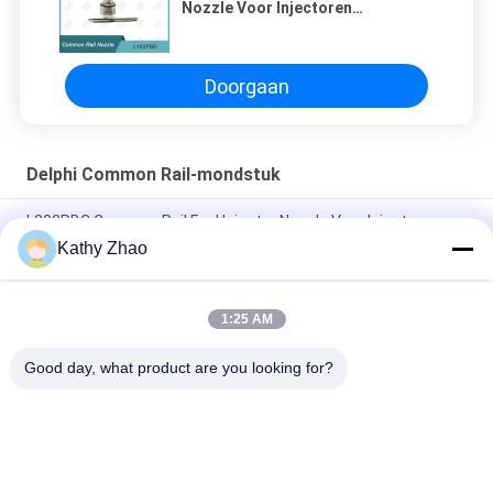
Nozzle Voor Injectoren
EJBR03301D
Doorgaan
Delphi Common Rail-mondstuk
L233PBC Common Rail Fuel Injector Nozzle Voor Injector
BEBE4C09102
Kathy Zhao
L481PRH Common Rail Injector Nozzle Voor Injector 28384645
Toegepast SYMC D22 _6
1:25 AM
L363PRD Common Rail Injector Nozzle Voor Injector 28231462
Good day, what product are you looking for?
populaire categorieën
Alle
Denso Common 
Delphi Common Rail-