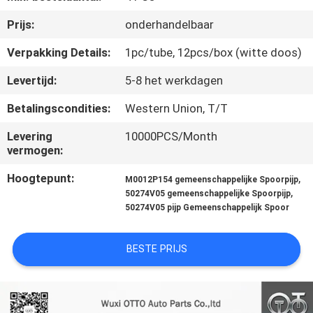
NEEM
Prijs:
onderhandelbaar
CONTACT
MET
Verpakking Details:
1pc/tube, 12pcs/box (witte doos)
ONS
Levertijd:
5-8 het werkdagen
OP
Betalingscondities:
Western Union, T/T
Levering
10000PCS/Month
NIEUWS
vermogen:
Hoogtepunt:
,
M0012P154 gemeenschappelijke Spoorpijp
GEVALLEN
,
50274V05 gemeenschappelijke Spoorpijp
50274V05 pijp Gemeenschappelijk Spoor
SITEMAP
BESTE PRIJS
PRIVACY
POLICY