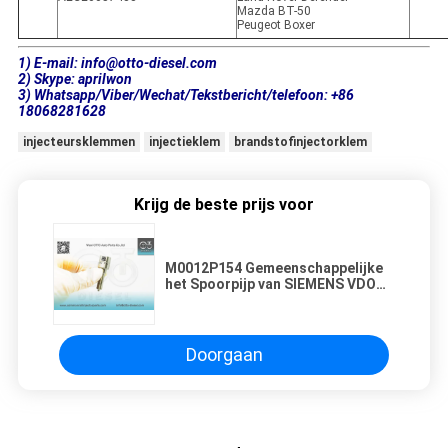
Mazda BT-50
Peugeot Boxer
1) E-mail: info@otto-diesel.com
2) Skype: aprilwon
3) Whatsapp/Viber/Wechat/Tekstbericht/telefoon: +86
18068281628
injecteursklemmen
injectieklem
brandstofinjectorklem
Krijg de beste prijs voor
M0012P154 Gemeenschappelijke
het Spoorpijp van SIEMENS VDO
voor Injecteurs 50274V05
A2C53252642
Doorgaan