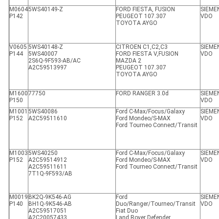
M0604
5WS40149-Z
FORD FIESTA, FUSION
SIEME
P142
PEUGEOT 107.307
VDO
TOYOTA AYGO
V0605
5WS40148-Z
CITROEN C1,C2,C3
SIEME
P144
5WS40007
FORD FIESTA V,FUSION
VDO
2S6Q-9F593-AB/AC
MAZDA 2
A2C59513997
PEUGEOT 107.307
TOYOTA AYGO
M1600
77750
FORD RANGER 3.0d
SIEME
P150
VDO
M1001
5WS40086
Ford C-Max/Focus/Galaxy
SIEME
P152
A2C59511610
Ford Mondeo/S-MAX
VDO
Ford Tourneo Connect/Transit
M1003
5WS40250
Ford C-Max/Focus/Galaxy
SIEME
P152
A2C59514912
Ford Mondeo/S-MAX
VDO
A2C59511611
Ford Tourneo Connect/Transit
7T1Q-9F593/AB
M0019
BK2Q-9K546-AG
Ford
SIEME
P140
BH1Q-9K546-AB
Duo/Ranger/Tourneo/Transit
VDO
A2C59517051
Fiat Duo
A2C20057433
Land Rover Defender