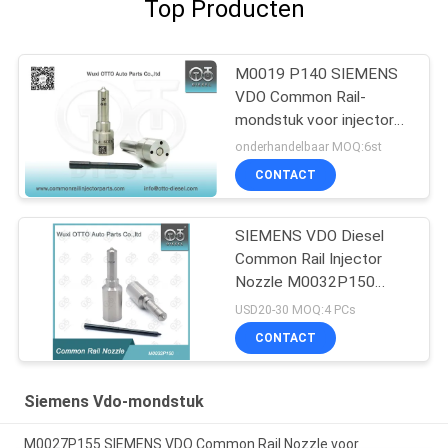
Top Producten
M0019 P140 SIEMENS
VDO Common Rail-
mondstuk voor injectoren
A2C59517051
onderhandelbaar MOQ:6st
CONTACT
SIEMENS VDO Diesel
Common Rail Injector
Nozzle M0032P150
Voor Piezo Injector
USD20-30 MOQ:4 PCs
16600-93282R/ 16600-
CONTACT
0372R/ 16600-00Q2K
A2C335190080
Siemens Vdo-mondstuk
M0027P155 SIEMENS VDO Common Rail Nozzle voor