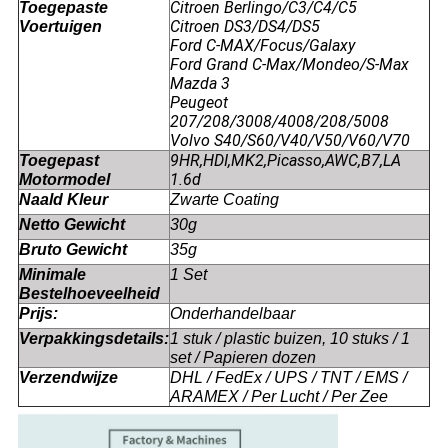
Citroen Berlingo/C3/C4/C5
Toegepaste
Citroen DS3/DS4/DS5
Voertuigen
Ford C-MAX/Focus/Galaxy
Ford Grand C-Max/Mondeo/S-Max
Mazda 3
Peugeot
207/208/3008/4008/208/5008
Volvo S40/S60/V40/V50/V60/V70
9HR,HDI,MK2,Picasso,AWC,B7,LA
Toegepast
1.6d
Motormodel
Naald Kleur
Zwarte Coating
Netto Gewicht
30g
Bruto Gewicht
35g
Minimale
1 Set
Bestelhoeveelheid
Prijs:
Onderhandelbaar
Verpakkingsdetails:
1 stuk / plastic buizen, 10 stuks / 1
set / Papieren dozen
Verzendwijze
DHL / FedEx / UPS / TNT / EMS /
ARAMEX / Per Lucht / Per Zee