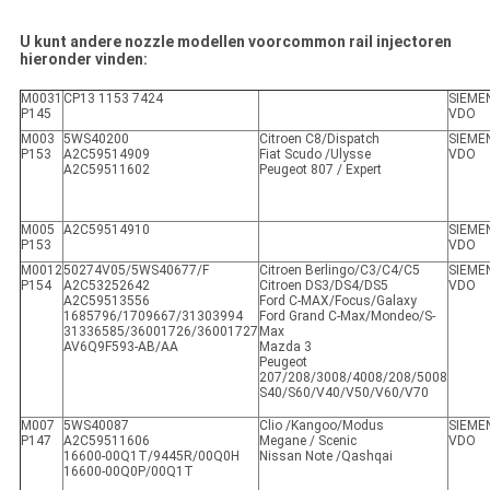
U kunt andere nozzle modellen voorcommon rail injectoren
hieronder vinden:
M0031
CP13 1153 7424
SIEME
P145
VDO
M003
5WS40200
Citroen C8/Dispatch
SIEME
P153
A2C59514909
Fiat Scudo /Ulysse
VDO
A2C59511602
Peugeot 807 / Expert
M005
A2C59514910
SIEME
P153
VDO
M0012
50274V05/5WS40677/F
Citroen Berlingo/C3/C4/C5
SIEME
P154
A2C53252642
Citroen DS3/DS4/DS5
VDO
A2C59513556
Ford C-MAX/Focus/Galaxy
1685796/1709667/31303994
Ford Grand C-Max/Mondeo/S-
31336585/36001726/36001727
Max
AV6Q9F593-AB/AA
Mazda 3
Peugeot
207/208/3008/4008/208/5008
S40/S60/V40/V50/V60/V70
M007
5WS40087
Clio /Kangoo/Modus
SIEME
P147
A2C59511606
Megane / Scenic
VDO
16600-00Q1T/9445R/00Q0H
Nissan Note /Qashqai
16600-00Q0P/00Q1T