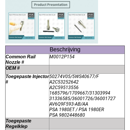
Beschrijving
M0012P154
Common Rail
Nozzle #
OEM #
50274V05/5WS40677/F
Toegepaste Injector
A2C53252642
#
A2C59513556
1685796/1709667/31303994
31336585/36001726/36001727
AV6Q9F593-AB/AA
PSA ­1980ET / PSA ­1980ER
PSA 9802448680
Toegepaste
Regelklep