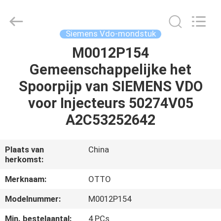
WUXI
OTTO
AUTO
PARTS
CO.,LTD.
Siemens Vdo-mondstuk
All
Rights
M0012P154
THUIS
Reserved.
Gemeenschappelijke het
PRODUCTEN
Spoorpijp van SIEMENS VDO
voor Injecteurs 50274V05
OVER
A2C53252642
ONS
Plaats van
China
herkomst:
FABRIEKSTOUR
Merknaam:
OTTO
KWALITEITSCONTROLE
Modelnummer:
M0012P154
Min. bestelaantal:
4 PCs