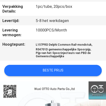
NEEM
Verpakking
1pc/tube, 20pcs/box
CONTACT
Details:
MET
Levertijd:
5-8 het werkdagen
ONS
Levering
10000PCS/Month
OP
vermogen:
Hoogtepunt:
,
L157PRD Delphi Common Rail-mondstuk
NIEUWS
,
R04701D gemeenschappelijke Spoorpijp
Pijp van het Spoorinjecteurs van PBD de
Gemeenschappelijke
GEVALLEN
BESTE PRIJS
SITEMAP
PRIVACY
POLICY