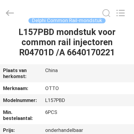
WUXI
OTTO
AUTO
PARTS
CO.,LTD.
Delphi Common Rail-mondstuk
All
Rights
L157PBD mondstuk voor
THUIS
Reserved.
common rail injectoren
PRODUCTEN
R04701D /A 6640170221
OVER
Plaats van
China
herkomst:
ONS
Merknaam:
OTTO
FABRIEKSTOUR
Modelnummer:
L157PBD
Min.
6PCS
KWALITEITSCONTROLE
bestelaantal:
Prijs:
onderhandelbaar