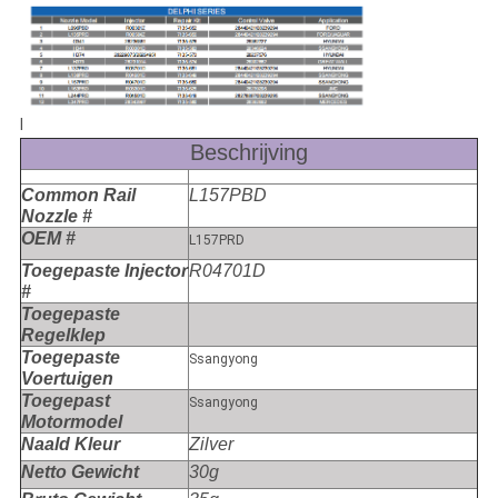
l
Beschrijving
Common Rail
L157PBD
Nozzle #
OEM #
L157PRD
Toegepaste Injector
R04701D
#
Toegepaste
Regelklep
Toegepaste
Ssangyong
Voertuigen
Toegepast
Ssangyong
Motormodel
Naald Kleur
Zilver
Netto Gewicht
30g