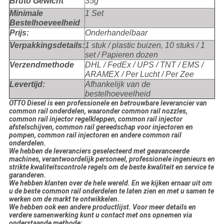
Bruto Gewicht
35g
Minimale
1 Set
Bestelhoeveelheid
Prijs:
Onderhandelbaar
Verpakkingsdetails:
1 stuk / plastic buizen, 10 stuks / 1
set / Papieren dozen
Verzendmethode
DHL / FedEx / UPS / TNT / EMS /
ARAMEX / Per Lucht / Per Zee
Levertijd:
Afhankelijk van de
bestelhoeveelheid
OTTO Diesel is een professionele en betrouwbare leverancier van
common rail onderdelen, waaronder common rail nozzles,
common rail injector regelkleppen, common rail injector
afstelschijven, common rail gereedschap voor injectoren en
pompen, common rail injectoren en andere common rail
onderdelen.
We hebben de leveranciers geselecteerd met geavanceerde
machines, verantwoordelijk personeel, professionele ingenieurs en
strikte kwaliteitscontrole regels om de beste kwaliteit en service te
garanderen.
We hebben klanten over de hele wereld. En we kijken ernaar uit om
u de beste common rail onderdelen te laten zien en met u samen te
werken om de markt te ontwikkelen.
We hebben ook een andere productlijst. Voor meer details en
verdere samenwerking kunt u contact met ons opnemen via
onderstaande methode: