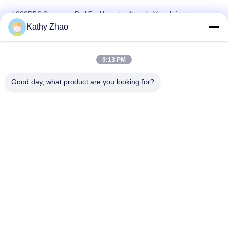
L233PBC Common Rail Fuel Injector Nozzle Voor Injector
BEBE4C09102
Kathy Zhao
L481PRH Common Rail Injector Nozzle Voor Injector 28384645
Toegepast SYMC D22 _6
9:13 PM
L363PRD Common Rail Injector Nozzle Voor Injector 28231462
Good day, what product are you looking for?
populaire categorieën
Alle
Denso Common 
Delphi Common Rail-
Rail-Mondstuk
Mondstuk
Bosch Piëzo-
Siemens Vdo-
Mondstuk
Mondstuk
Bosch Common Rail-
Common Rail 
Mondstuk
Injector Spuitstuk
Denso Injector 
Delphi Injector 