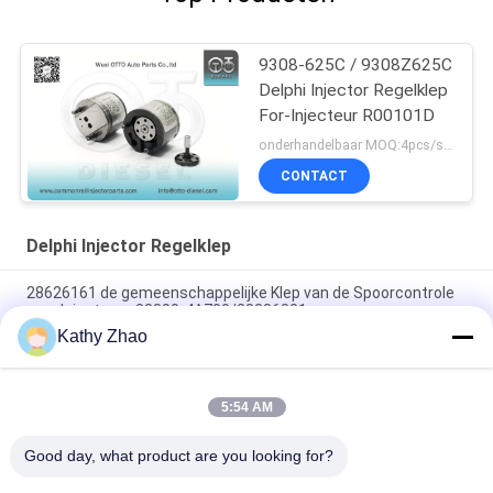
9308-625C / 9308Z625C
Delphi Injector Regelklep
For-Injecteur R00101D
onderhandelbaar MOQ:4pcs/set
CONTACT
Delphi Injector Regelklep
28626161 de gemeenschappelijke Klep van de Spoorcontrole
voor Injecteurs 33800-4A700/28236381
Kathy Zhao
Zwarte bekleding Delphi-injectorbesturingsklep van hoog
snelheidsstaal, model 28362727 voor common rail-injectoren
5:54 AM
Common Rail-injectorregelklep 28653428 voor Delphi-
dieselinjector
Good day, what product are you looking for?