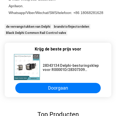
Aprilwon.
Whatsapp/Viber/Wechat/SMS/telefoon: +86 18068281628
de vervangstukken van Delphi
brandstofinjectordelen
Black Delphi Common Rail Control valve
Krijg de beste prijs voor
28343134 Delphi-besturingsklep
voor R00001D/28307309
injectoren in DC OM651 S/BENZ
OM651 D22 motor
Doorgaan
Top Producten