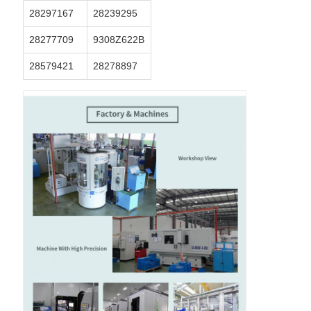
28297167
28239295
28277709
9308Z622B
28579421
28278897