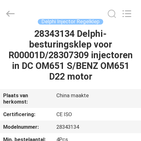
WUXI
OTTO
AUTO
PARTS
CO.,LTD.
Delphi Injector Regelklep
All
Rights
28343134 Delphi-
THUIS
Reserved.
besturingsklep voor
PRODUCTEN
R00001D/28307309 injectoren
in DC OM651 S/BENZ OM651
OVER
D22 motor
ONS
Plaats van
China maakte
herkomst:
FABRIEKSTOUR
Certificering:
CE ISO
KWALITEITSCONTROLE
Modelnummer:
28343134
Min. bestelaantal:
4Pcs