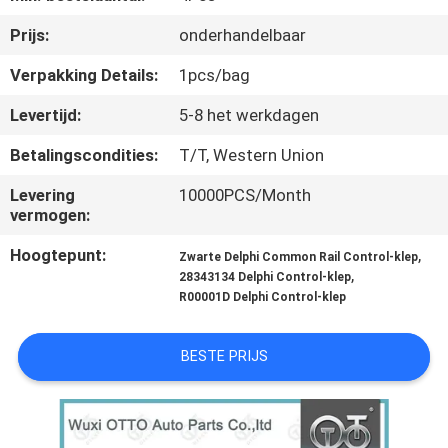
NEEM
Prijs:
onderhandelbaar
CONTACT
MET
Verpakking Details:
1pcs/bag
ONS
Levertijd:
5-8 het werkdagen
OP
Betalingscondities:
T/T, Western Union
Levering
10000PCS/Month
NIEUWS
vermogen:
Hoogtepunt:
,
Zwarte Delphi Common Rail Control-klep
GEVALLEN
,
28343134 Delphi Control-klep
R00001D Delphi Control-klep
SITEMAP
BESTE PRIJS
PRIVACY
POLICY