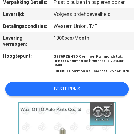
NEEM
Verpakking Details:
Plastic buizen in papieren dozen
CONTACT
Levertijd:
Volgens ordehoeveelheid
MET
Betalingscondities:
Western Union, T/T
ONS
Levering
1000pcs/Month
OP
vermogen:
Hoogtepunt:
,
G3S69 DENSO Common Rail-mondstuk
NIEUWS
DENSO Common Rail-mondstuk 293400-
0690
,
DENSO Common Rail-mondstuk voor HINO
GEVALLEN
BESTE PRIJS
SITEMAP
PRIVACY
POLICY