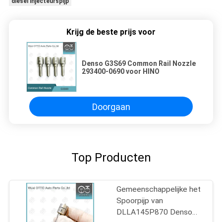
diesel injecteurspijp
Krijg de beste prijs voor
Denso G3S69 Common Rail Nozzle
293400-0690 voor HINO
Doorgaan
Top Producten
Gemeenschappelijke het
Spoorpijp van
DLLA145P870 Denso