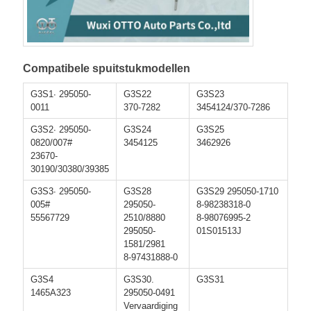
Compatibele spuitstukmodellen
G3S1∙ 295050-
G3S22
G3S23
0011
370-7282
3454124/370-7286
G3S2∙ 295050-
G3S24
G3S25
0820/007#
3454125
3462926
23670-
30190/30380/39385
G3S3∙ 295050-
G3S28
G3S29 295050-1710
005#
295050-
8-98238318-0
55567729
2510/8880
8-98076995-2
295050-
01S01513J
1581/2981
8-97431888-0
G3S4
G3S30.
G3S31
1465A323
295050-0491
Vervaardiging