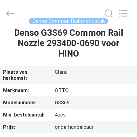
WUXI
OTTO
AUTO
PARTS
CO.,LTD.
Denso Common Rail-mondstuk
All
Rights
Denso G3S69 Common Rail
THUIS
Reserved.
Nozzle 293400-0690 voor
PRODUCTEN
HINO
OVER
Plaats van
China
herkomst:
ONS
Merknaam:
OTTO
FABRIEKSTOUR
Modelnummer:
G3S69
Min. bestelaantal:
4pcs
KWALITEITSCONTROLE
Prijs:
onderhandelbaar