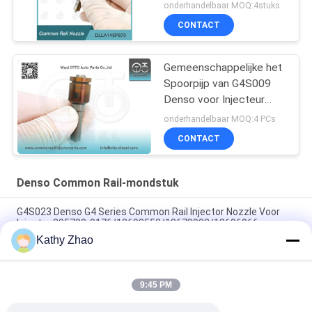
voor Injecteur 095000-
onderhandelbaar MOQ:4stuks
560# 1465A041
CONTACT
Gemeenschappelijke het
Spoorpijp van G4S009
Denso voor Injecteur
23670-0E010/09420
onderhandelbaar MOQ:4 PCs
CONTACT
Denso Common Rail-mondstuk
G4S023 Denso G4 Series Common Rail Injector Nozzle Voor
Injector 295700-0176/12698552/12678992/12696966
Kathy Zhao
Common Rail Diesel Brandstof Injector G4S025 Mondstuk
Voor Denso Injector
9:45 PM
G4S018 Brandstofinspuitmondstuk voor John Deere 4045
Motorinjector 295700-0240 / RE561749