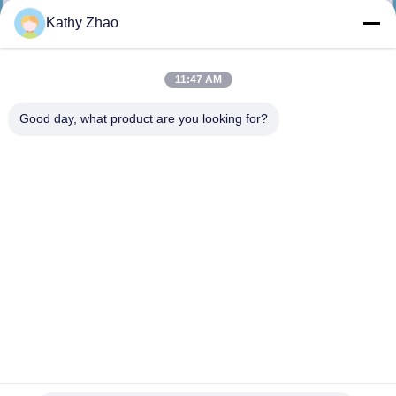
NEEM
Kathy Zhao
CONTACT
MET
11:47 AM
ONS
Good day, what product are you looking for?
OP
NIEUWS
GEVALLEN
SITEMAP
PRIVACY
Diesel brandstof injector mondstuk G3S45 Voor injector
295050-0890 1465A367 Toegepaste L200 4D56 EURO 5 Motor
POLICY