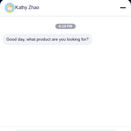
NEEM
Kathy Zhao
CONTACT
MET
6:18 PM
ONS
Good day, what product are you looking for?
OP
NIEUWS
GEVALLEN
SITEMAP
PRIVACY
Gemeenschappelijk Spoor Delphi Control Valve 28277709
voor Injecteur 28231462
POLICY