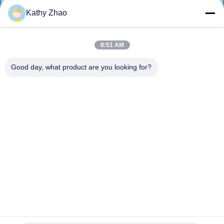
NEEM
Kathy Zhao
CONTACT
MET
8:51 AM
ONS
Good day, what product are you looking for?
OP
NIEUWS
GEVALLEN
SITEMAP
PRIVACY
F00VX20018 / F00 VX 20018 Piezo spuitstuk voor common
rail injectoren 0445115043 / 059 / 060
POLICY