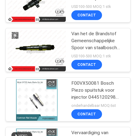
Gemeenschappelijke
USD100-500 MOQ:1 stk
Delen 0 445 120 007,
CONTACT
0445120007
Van het de Brandstof
Gemeenschappelijke
Spoor van staalbosch
Vervangstukken 0 445
USD100-500 MOQ:1 stk
120 110, 0445120110
CONTACT
F00VX50081 Bosch
Piezo spuitstuk voor
injector 0445120298
/0445120299
onderhandelbaar MOQ:6st
CONTACT
Vervaardiging van