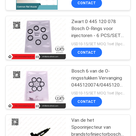
NEEM
CONTACT
CONTACT
Zwart 0 445 120 078
MET
Bosch O-Rings voor
ONS
injectoren - 6 PCS/SET
OP
reparatiepakketten voor
USD10-15/SET MOQ:1set (6pcs)
brandstofinjectoren
CONTACT
NIEUWS
Bosch 6 van de O-
ringsstukken Vervanging
GEVALLEN
0445120074/0445120064
van de O-
USD10-15/SET MOQ:1set (6pcs)
ringsbrandstofinjector
SITEMAP
CONTACT
PRIVACY
Van de het
Spoorinjecteur van
POLICY
brandstofinjectorbosch