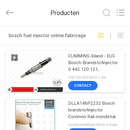
WUXI
OTTO
AUTO
Producten
PARTS
CO.,LTD.
All
Rights
THUIS
Reserved.
bosch fuel injector online fabricage
PRODUCTEN
CUMMINS-Eiland - EU3
Bosch-Brandstofinjector
OVER
0 445 120 121,
ONS
0445120121
USD100-500 MOQ:1 stk
CONTACT
FABRIEKSTOUR
DLLA148P2232 Bosch
brandstofinjector
KWALITEITSCONTROLE
Common Rail-mondstuk
onderhandelbaar MOQ:4 stuks