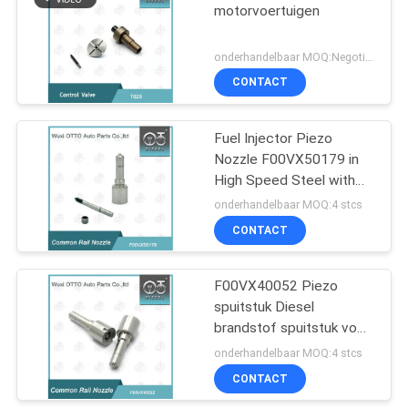
motorvoertuigen
onderhandelbaar MOQ:Negotiable
CONTACT
Fuel Injector Piezo
Nozzle F00VX50179 in
High Speed Steel with
CE Certification
onderhandelbaar MOQ:4 stcs
CONTACT
F00VX40052 Piezo
spuitstuk Diesel
brandstof spuitstuk voor
NISSAN X-TRAIL T31
onderhandelbaar MOQ:4 stcs
2.0 DCI M9R en
CONTACT
0445115084/0986435350