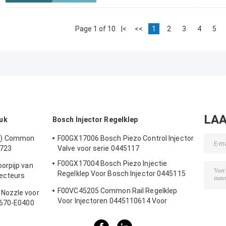
Page 1 of 10
|<
<<
1
2
3
4
5
LAA
uk
Bosch Injector Regelklep
1) Common
F00GX17006 Bosch Piezo Control Injector
1723
Valve voor serie 0445117
 0445120123
F00GX17004 Bosch Piezo Injectie
orpijp van
Regelklep Voor Bosch Injector 0445115
ecteurs
Serie
F00VC45205 Common Rail Regelklep
Nozzle voor
Voor Injectoren 0445110614 Voor
3670-E0400
Renault