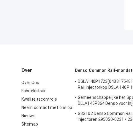
Over
Denso Common Rail-mondst
DSLA140P1723(043317548
Over Ons
Rail Injectorkop DSLA 140P 
Fabriekstour
Injectorkop Voor Injectoren
Gemeenschappelijke het Spo
Kwaliteitscontrole
DLLA145P864 Denso voor Inj
Neem contact met ons op
23670-30050 095000-5880
G3S102 Denso Common Rail 
Nieuws
injectoren 295050-0231 / 2
Sitemap