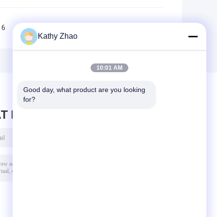
6
7
8
9
10
>>
>|
Kathy Zhao
10:01 AM
Good day, what product are you looking 
for?
T BERICHT ACHTER