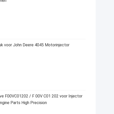
elen
k voor John Deere 4045 Motorinjector
lve F00VC01202 / F 00V C01 202 voor Injector
ngine Parts High Precision