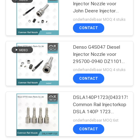
Injector Nozzle voor
John Deere Injector
295700-0030 RE549641,
onderhandelbaar MOQ:4 stuks
G4 Serie Hogedruk
CONTACT
Common Rail Nozzle
Denso G4S047 Diesel
Injector Nozzle voor
295700-0940 DZ110197
John Deere Hoge
onderhandelbaar MOQ:4 stuks
Precisie Common Rail
CONTACT
Nozzle
DSLA140P1723(0433175481
Common Rail Injectorkop
DSLA 140P 1723
Injectorkop Voor
onderhandelbaar MOQ:6st
Injectoren 0445120123
CONTACT