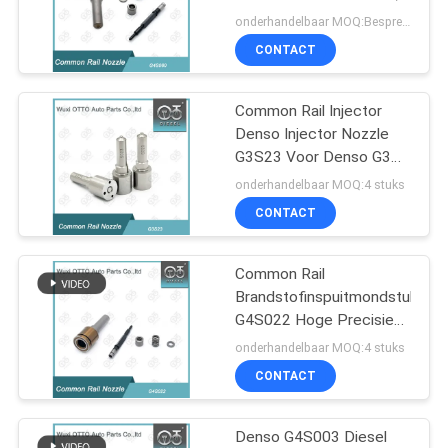
Fits Injectors 23670-
onderhandelbaar MOQ:Bespreekbaar
0E070/23670-
CONTACT
08040/23670-09460,
Common Rail Fuel
Injection Nozzle
Common Rail Injector
Denso Injector Nozzle
G3S23 Voor Denso G3
Series Nozzle Voor
onderhandelbaar MOQ:4 stuks
Injector 295050-0410 /
CONTACT
3454124 / 370-7286
Common Rail
Brandstofinspuitmondstuk
G4S022 Hoge Precisie
Diesel Injector Nozzle
onderhandelbaar MOQ:4 stuks
Voor Injector 295700-
CONTACT
0930/1465A453
Denso G4S003 Diesel