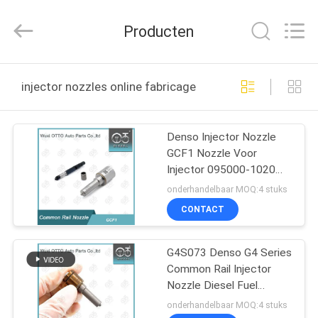
WUXI
OTTO
AUTO
Producten
PARTS
CO.,LTD.
All
Rights
THUIS
Reserved.
injector nozzles online fabricage
PRODUCTEN
Denso Injector Nozzle
GCF1 Nozzle Voor
OVER
Injector 095000-1020
ONS
Toegepast SINOCMP
onderhandelbaar MOQ:4 stuks
MOTOR
CONTACT
FABRIEKSTOUR
G4S073 Denso G4 Series
Common Rail Injector
KWALITEITSCONTROLE
Nozzle Diesel Fuel
Injector Nozzle
onderhandelbaar MOQ:4 stuks