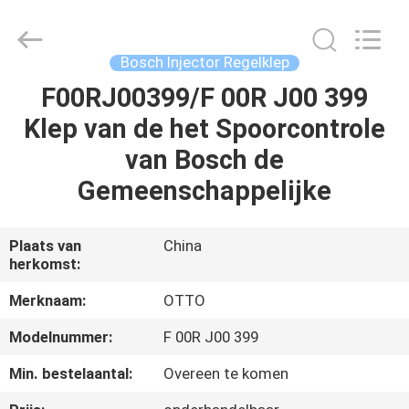
WUXI
OTTO
AUTO
PARTS
CO.,LTD.
Bosch Injector Regelklep
All
Rights
F00RJ00399/F 00R J00 399
THUIS
Reserved.
Klep van de het Spoorcontrole
PRODUCTEN
van Bosch de
Gemeenschappelijke
OVER
ONS
Plaats van
China
herkomst:
FABRIEKSTOUR
Merknaam:
OTTO
Modelnummer:
F 00R J00 399
KWALITEITSCONTROLE
Min. bestelaantal:
Overeen te komen