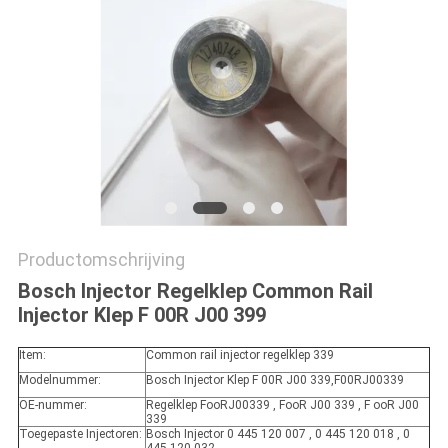
Productomschrijving
Bosch Injector Regelklep Common Rail
Injector Klep F 00R J00 399
Item:
Common rail injector regelklep 339
Modelnummer:
Bosch Injector Klep F 00R J00 339,F00RJ00339
OE-nummer:
Regelklep FooRJ00339 , FooR J00 339 , F ooR J00
339
Toegepaste Injectoren:
Bosch Injector 0 445 120 007 , 0 445 120 018 , 0