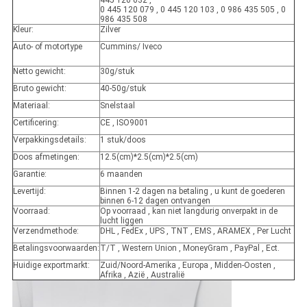
445 120 032 ,
0 445 120 079 , 0 445 120 103 , 0 986 435 505 , 0
986 435 508
Kleur:
Zilver
Auto- of motortype
Cummins/ Iveco
Netto gewicht:
30g/stuk
Bruto gewicht:
40-50g/stuk
Materiaal:
Snelstaal
Certificering:
CE , ISO9001
Verpakkingsdetails:
1 stuk/doos
Doos afmetingen:
12.5(cm)*2.5(cm)*2.5(cm)
Garantie:
6 maanden
Levertijd:
Binnen 1-2 dagen na betaling , u kunt de goederen
binnen 6-12 dagen ontvangen
Voorraad:
Op voorraad , kan niet langdurig onverpakt in de
lucht liggen
Verzendmethode:
DHL , FedEx , UPS , TNT , EMS , ARAMEX , Per Lucht
Betalingsvoorwaarden:
T/T , Western Union , MoneyGram , PayPal , Ect.
Huidige exportmarkt:
Zuid/Noord-Amerika , Europa , Midden-Oosten ,
Afrika , Azië , Australië