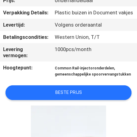
Prijs:
onderhandelbaar
NEEM
CONTACT
Verpakking Details:
Plastic buizen in Document vakjes
MET
Levertijd:
Volgens orderaantal
ONS
Betalingscondities:
Western Union, T/T
OP
Levering
1000pcs/month
vermogen:
NIEUWS
Hoogtepunt:
,
Common Rail-injectoronderdelen
gemeenschappelijke spoorvervangstukken
GEVALLEN
BESTE PRIJS
SITEMAP
PRIVACY
POLICY