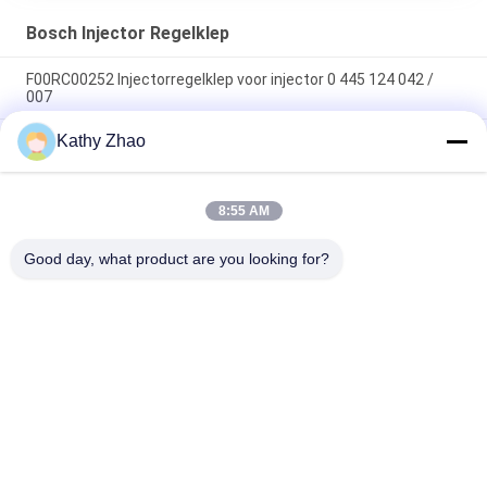
Bosch Injector Regelklep
F00RC00252 Injectorregelklep voor injector 0 445 124 042 /
007
Kathy Zhao
Premium kwaliteit F00ZC01309 Common Rail Valve Set -
Duurzame dieselmotor reserveonderdelen
Common Rail Injector Regelklep Assemblage F00VC01538
8:55 AM
Injector Regelklep F 00V C01 538 Geschikt Voor Injector 0 445
110 653/ 654 Toepassing JAGUAR
Good day, what product are you looking for?
populaire categorieën
Alle
Denso Common 
Delphi Common Rail-
Rail-Mondstuk
Mondstuk
Bosch Piëzo-
Siemens Vdo-
Mondstuk
Mondstuk