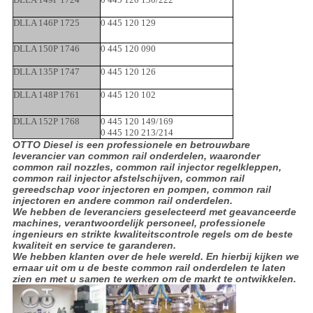
DLLA 146P 1725
0 445 120 129
DLLA 150P 1746
0 445 120 090
DLLA 135P 1747
0 445 120 126
DLLA 148P 1761
0 445 120 102
DLLA 152P 1768
0 445 120 149/169
0 445 120 213/214
OTTO Diesel is een professionele en betrouwbare
leverancier van common rail onderdelen, waaronder
common rail nozzles, common rail injector regelkleppen,
common rail injector afstelschijven, common rail
gereedschap voor injectoren en pompen, common rail
injectoren en andere common rail onderdelen.
We hebben de leveranciers geselecteerd met geavanceerde
machines, verantwoordelijk personeel, professionele
ingenieurs en strikte kwaliteitscontrole regels om de beste
kwaliteit en service te garanderen.
We hebben klanten over de hele wereld. En hierbij kijken we
ernaar uit om u de beste common rail onderdelen te laten
zien en met u samen te werken om de markt te ontwikkelen.