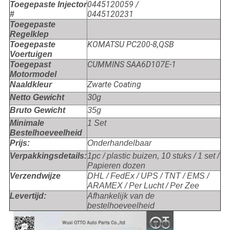
0445120059 /
Toegepaste Injector
0445120231
#
Toegepaste
Regelklep
KOMATSU PC200-8,QSB
Toegepaste
Voertuigen
CUMMINS SAA6D107E-1
Toegepast
Motormodel
Zwarte Coating
Naaldkleur
Netto Gewicht
30g
Bruto Gewicht
35g
Minimale
1 Set
Bestelhoeveelheid
Prijs:
Onderhandelbaar
Verpakkingsdetails:
1pc / plastic buizen, 10 stuks / 1 set /
Papieren dozen
Verzendwijze
DHL / FedEx / UPS / TNT / EMS /
ARAMEX / Per Lucht / Per Zee
Levertijd:
Afhankelijk van de
bestelhoeveelheid