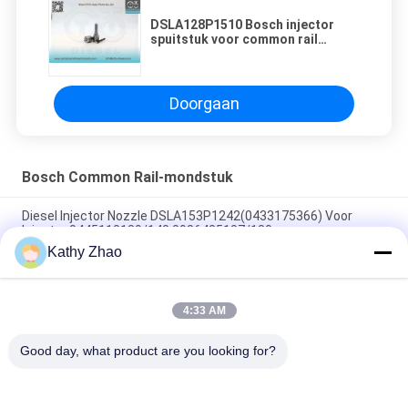
DSLA128P1510 Bosch injector
spuitstuk voor common rail
injectoren 0445120059/231etc.
Doorgaan
Bosch Common Rail-mondstuk
Diesel Injector Nozzle DSLA153P1242(0433175366) Voor
Injector 0445110139/140,0986435107/180
Kathy Zhao
DLLA141P2146 Common Rail Injector Nozzle Voor Injectoren
0445120134
4:33 AM
DSLA150P1438 Common Rail Nozzle 0433175425 voor
onderdelen van dieselmotoren
Good day, what product are you looking for?
populaire categorieën
Alle