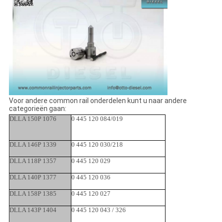
Voor andere common rail onderdelen kunt u naar andere
categorieën gaan:
DLLA 150P 1076
0 445 120 084/019
DLLA 146P 1339
0 445 120 030/218
DLLA 118P 1357
0 445 120 029
DLLA 140P 1377
0 445 120 036
DLLA 158P 1385
0 445 120 027
DLLA 143P 1404
0 445 120 043 / 326