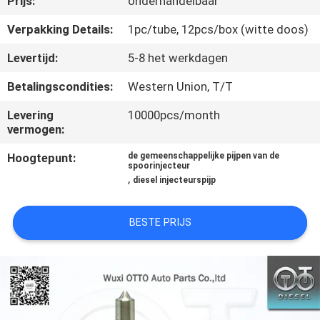
Prijs:
onderhandelbaar
NEEM
CONTACT
Verpakking Details:
1pc/tube, 12pcs/box (witte doos)
MET
Levertijd:
5-8 het werkdagen
ONS
Betalingscondities:
Western Union, T/T
OP
Levering
10000pcs/month
vermogen:
NIEUWS
Hoogtepunt:
de gemeenschappelijke pijpen van de
spoorinjecteur
,
diesel injecteurspijp
GEVALLEN
BESTE PRIJS
SITEMAP
PRIVACY
POLICY