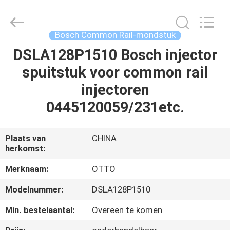
WUXI
OTTO
AUTO
PARTS
CO.,LTD.
Bosch Common Rail-mondstuk
All
Rights
DSLA128P1510 Bosch injector
THUIS
Reserved.
spuitstuk voor common rail
PRODUCTEN
injectoren
0445120059/231etc.
OVER
ONS
Plaats van
CHINA
herkomst:
FABRIEKSTOUR
Merknaam:
OTTO
Modelnummer:
DSLA128P1510
KWALITEITSCONTROLE
Min. bestelaantal:
Overeen te komen