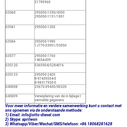
21785960
G3S60
295050-1290/4350
295050-1151/1851
G3S61
295050-1200
G3S66
295050-1980
1J770-53051/53050
G3S77
295050-1760
1465A439
G3S120
5365904/5284016
G3S123
295050-2420
8-97435554-0
8-98317930-0
G4S008
23670-09430/0E020
G4S009
Verwijdering van de in bijlage I
vermelde gegevens
Voor meer informatie en verdere samenwerking kunt u contact met
ons opnemen via de onderstaande methode:
1) Email: info@otto-diesel.com
2) Skype: aprilwon
3) Whatsapp/Viber/Wechat/SMS/telefoon: +86 18068281628