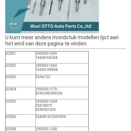
U kunt meer andere mondstuk modellen lijst aan
het eind van deze pagina te vinden.
G3S51
295050-1050
16600-5X30A
G3S52
295050-1060
16600-3XN0A
G3S53
5296723
G3S54
295050-1170
DCRI/ME300330
G3S55
295050-103#
55578075
DCRI301030
G3S56
5284016/5365904
G3S58
295050-1240