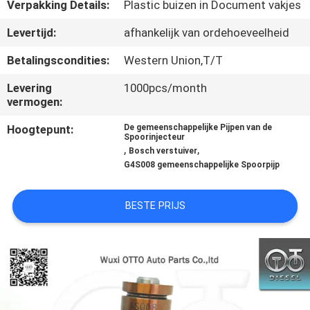
NEEM
Verpakking Details:
Plastic buizen in Document vakjes
CONTACT
Levertijd:
afhankelijk van ordehoeveelheid
MET
Betalingscondities:
Western Union,T/T
ONS
Levering
1000pcs/month
OP
vermogen:
Hoogtepunt:
De gemeenschappelijke Pijpen van de
Spoorinjecteur
NIEUWS
,
,
Bosch verstuiver
G4S008 gemeenschappelijke Spoorpijp
GEVALLEN
BESTE PRIJS
SITEMAP
PRIVACY
POLICY