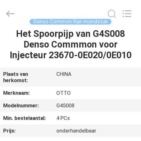
WUXI
OTTO
AUTO
PARTS
CO.,LTD.
Denso Common Rail-mondstuk
All
Rights
Het Spoorpijp van G4S008
THUIS
Reserved.
Denso Commmon voor
PRODUCTEN
Injecteur 23670-0E020/0E010
OVER
Plaats van
CHINA
herkomst:
ONS
Merknaam:
OTTO
FABRIEKSTOUR
Modelnummer:
G4S008
Min. bestelaantal:
4 PCs
KWALITEITSCONTROLE
Prijs:
onderhandelbaar