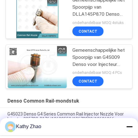
Spoorpijp van
DLLA145P870 Denso
voor Injecteur 095000-
onderhandelbaar MOQ:4stuks
560# 1465A041
CONTACT
Gemeenschappelijke het
Spoorpijp van G4S009
Denso voor Injecteur
23670-0E010/09420
onderhandelbaar MOQ:4 PCs
CONTACT
Denso Common Rail-mondstuk
G4S023 Denso G4 Series Common Rail Injector Nozzle Voor
Injector 295700-0176/12698552/12678992/12696966
Kathy Zhao
Common Rail Diesel Brandstof Injector G4S025 Mondstuk
Voor Denso Injector