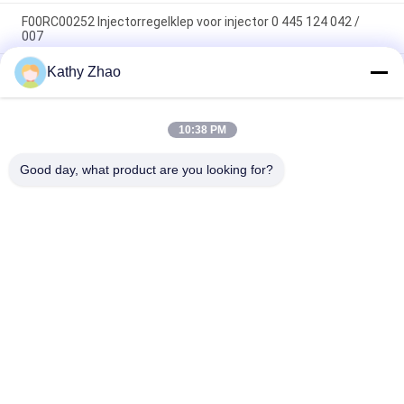
F00RC00252 Injectorregelklep voor injector 0 445 124 042 /
007
Kathy Zhao
Premium kwaliteit F00ZC01309 Common Rail Valve Set -
Duurzame dieselmotor reserveonderdelen
Common Rail Injector Regelklep Assemblage F00VC01538
10:38 PM
Injector Regelklep F 00V C01 538 Geschikt Voor Injector 0 445
110 653/ 654 Toepassing JAGUAR
Good day, what product are you looking for?
populaire categorieën
Alle
Denso Common 
Delphi Common Rail-
Rail-Mondstuk
Mondstuk
Bosch Piëzo-
Siemens Vdo-
Mondstuk
Mondstuk
Bosch Common Rail-
Common Rail 
Mondstuk
Injector Spuitstuk