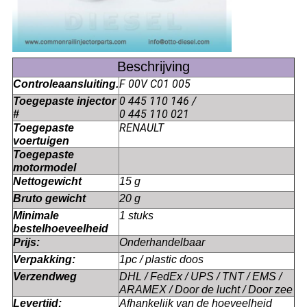
Beschrijving
F 00V C01 005
Controleaansluiting.
0 445 110 146 /
Toegepaste injector
0 445 110 021
#
RENAULT
Toegepaste
voertuigen
Toegepaste
motormodel
Nettogewicht
15 g
Bruto gewicht
20 g
Minimale
1 stuks
bestelhoeveelheid
Prijs:
Onderhandelbaar
Verpakking:
1pc / plastic doos
Verzendweg
DHL / FedEx / UPS / TNT / EMS /
ARAMEX / Door de lucht / Door zee
Levertijd:
Afhankelijk van de hoeveelheid