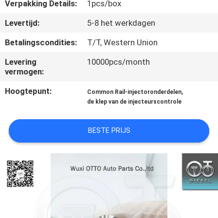
NEEM
Verpakking Details:
1pcs/box
CONTACT
Levertijd:
5-8 het werkdagen
MET
Betalingscondities:
T/T, Western Union
ONS
Levering
10000pcs/month
OP
vermogen:
Hoogtepunt:
,
Common Rail-injectoronderdelen
NIEUWS
de klep van de injecteurscontrole
GEVALLEN
BESTE PRIJS
SITEMAP
PRIVACY
POLICY