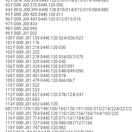
92 F 00 R J00 339 0445 120 010/014/015/019/084/085
93 F 00R J00 375 0445 120 006
94 F 00 R J00 399 0445 120 010/014/015/019/084/085
95 F 00R J00 420 0445 120 011
96 F 00R J00 447 0445 120 012/013/016
97 F 00R J00 834
98 F 00R J00 995
99 F 00R J01 052
100 F 00R J01 159 0445 120 024/026/027
101 F 00R J01 176
102 F 00R J01 218 0445 120 030
103 F 00R J01 222
104 F 00R J01 278 0445 120 054/057/075
105 F 00R J01 329 0445 120 042
106 F 00R J01 334 0445 120 047/091
107 F 00R J01 428 0445 120 048/049/090
108 F 00R J01 451 0445 120 074
109 F 00R J01 479 0445 120 066/067
110 F 00R J01 522
111 F 00R J01 533
112 F 00R J01 657 0445 120 078/124/247
113 F 00R J01 683
114 F 00R J01 692 0445 120
081/107/129/130/149/150/169/170/191/200/213/214/224/227/2
115 F 00R J01 704 0445 120 110/120/156/160/164/165/225
116 F 00R J01 714 0445 120 071/161/184/204
117 F 00R J01 727 0445 120 086/087/127/166
118 F 00R J01 747 0445 120 082