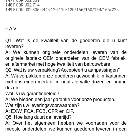
147 F 00R J02 561
148 F 00R J02 714
149 F 00R J02 806 0445 120 110/120/156/160/164/165/225
F A V:
Q1. Wat is de kwaliteit van de goederen die u kunt
leveren?
A: We kunnen originele onderdelen leveren van de
originele fabriek; OEM onderdelen van de OEM fabriek,
en aftermarket met hoge kwaliteit van betrouwbare
Q2. Wat is uw verpakking?Accepteert u aanpassingen?
A: Wij verpakken onze goederen gewoonlijk in kartonnen
met ons eigen merk of in neutrale witte dozen en bruine
dozen.
Wat is uw garantiebeleid?
A: We bieden een jaar garantie voor onze producten.
Wat zijn uw leveringsvoorwaarden?
A: EXW, FCA, FOB, CFR en CIF.
Q5. Hoe lang duurt de levertijd?
A: Over het algemeen hebben we voorraden voor de
meeste onderdelen, we kunnen goederen leveren in een