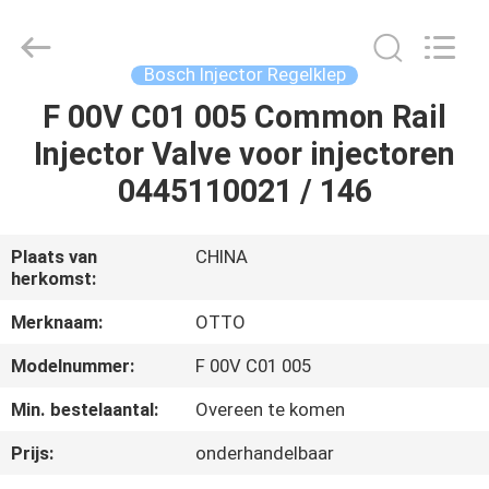
WUXI
OTTO
AUTO
PARTS
CO.,LTD.
Bosch Injector Regelklep
All
Rights
F 00V C01 005 Common Rail
THUIS
Reserved.
Injector Valve voor injectoren
PRODUCTEN
0445110021 / 146
OVER
Plaats van
CHINA
herkomst:
ONS
Merknaam:
OTTO
FABRIEKSTOUR
Modelnummer:
F 00V C01 005
Min. bestelaantal:
Overeen te komen
KWALITEITSCONTROLE
Prijs:
onderhandelbaar