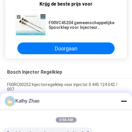
Krijg de beste prijs voor
F00VC45204 gemeenschappelijke
Spoorklep voor Injecteur
0445110520
Doorgaan
Bosch Injector Regelklep
F00RC00252 Injectorregelklep voor injector 0 445 124 042 /
007
Kathy Zhao
Premium kwaliteit F00ZC01309 Common Rail Valve Set -
Duurzame dieselmotor reserveonderdelen
Common Rail Injector Regelklep Assemblage F00VC01538
3:56 AM
Injector Regelklep F 00V C01 538 Geschikt Voor Injector 0 445
110 653/ 654 Toepassing JAGUAR