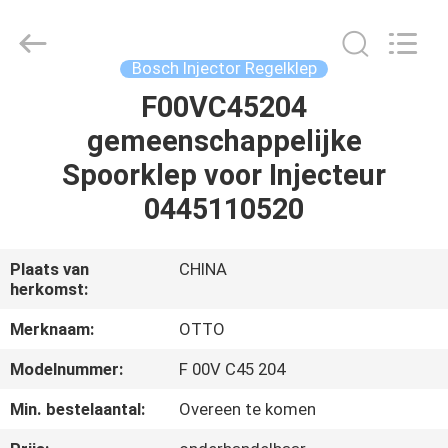
WUXI
OTTO
AUTO
PARTS
CO.,LTD.
Bosch Injector Regelklep
All
Rights
F00VC45204
THUIS
Reserved.
gemeenschappelijke
PRODUCTEN
Spoorklep voor Injecteur
0445110520
OVER
ONS
Plaats van
CHINA
herkomst:
FABRIEKSTOUR
Merknaam:
OTTO
Modelnummer:
F 00V C45 204
KWALITEITSCONTROLE
Min. bestelaantal:
Overeen te komen