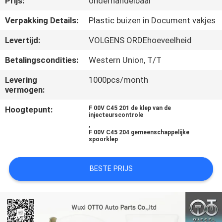
Prijs:
onderhandelbaar
NEEM
CONTACT
Verpakking Details:
Plastic buizen in Document vakjes
MET
Levertijd:
VOLGENS ORDEhoeveelheid
ONS
Betalingscondities:
Western Union, T/T
OP
Levering
1000pcs/month
vermogen:
NIEUWS
Hoogtepunt:
F 00V C45 201 de klep van de
injecteurscontrole
,
GEVALLEN
F 00V C45 204 gemeenschappelijke
spoorklep
SITEMAP
BESTE PRIJS
PRIVACY
POLICY