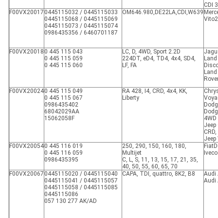
CDI 
F00VX20017
0445115032 / 0445115033
OM646.980,DE22LA,CDI,W639
Merc
0445115068 / 0445115069
Vito2
0445115073 / 0445115074
0986435356 / 6460701187
F00VX20018
0 445 115 043
LC, D, 4WD, Sport 2.2D
Jagu
0 445 115 059
224DT, eD4, TD4, 4x4, SD4,
Land
0 445 115 060
LF, FA
Disco
Land
Rove
F00VX20024
0 445 115 049
RA 428, I4, CRD, 4x4, KK,
Chrys
0 445 115 067
Liberty
Voya
0986435402
Dodg
68042029AA
Dodg
15062058F
4WD
Jeep 
CRD,
Jeep
F00VX20054
0 445 116 019
250, 290, 150, 160, 180,
FiatD
0 445 116 059
Multijet
Iveco
0986435395
C, L, S, 11, 13, 15, 17, 21, 35,
40, 50, 55, 60, 65, 70
F00VX20067
0445115020 / 0445115040
CAPA, TDI, quattro, 8K2, B8
Audi 
0445115041 / 0445115057
Audi 
0445115058 / 0445115085
0445115086
057 130 277 AK/AD