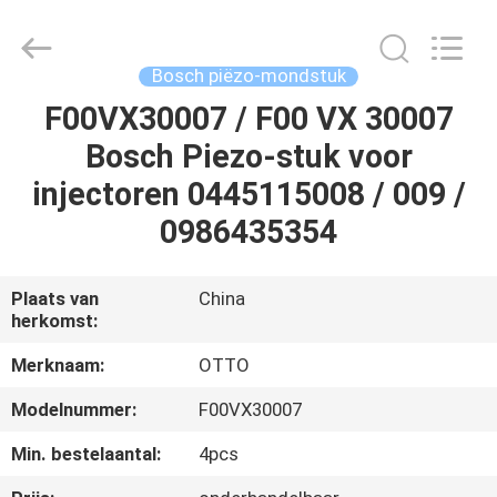
WUXI
OTTO
AUTO
PARTS
CO.,LTD.
Bosch piëzo-mondstuk
All
Rights
F00VX30007 / F00 VX 30007
THUIS
Reserved.
Bosch Piezo-stuk voor
PRODUCTEN
injectoren 0445115008 / 009 /
0986435354
OVER
ONS
Plaats van
China
herkomst:
FABRIEKSTOUR
Merknaam:
OTTO
Modelnummer:
F00VX30007
KWALITEITSCONTROLE
Min. bestelaantal:
4pcs