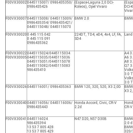
F00VX30002
0445115007/ 0986435350/
(Espace-Laguna 2,0 DCi-
(Esp
0986435426
Koleos), Opel Vivaro
DCi-K
Viva
F00VX30007
0445115008/ 0445115009/
BMW 2.0
BMW 
0986435354/ 0986435421/
0445115048/ 0445115070
F00VX30020
0 445 115 042
224DT, TD4, eD4, 4x4, LF, FA,
Land 
0 445 115 091
SD4
0986435362
F00VX30022
0445115024/0445115034
A4 3.
F00VX30005
0445115035/0445115036
A6 3.
0445115051/0445115078
A8 3.
0445115082/0445115083
Q7 3
986435410
Volk
3.0 T
Volk
3.0 T
F00VX30026
0445116001/ 0986435363
BMW 120, 320, 520, X3 2,0D
BMW 
X3 2
F00VX30040
0445116056/ 0445116006/
Honda Accord, Civic, CR-V
Honda
0986435443
2.2d
CR-V
F00VX30041
0445116024
N47 D20, N57 D30B
BMW 
986435394
2.0 d
13 53 7 805 428
BMW
13 53 7 805 429
320/