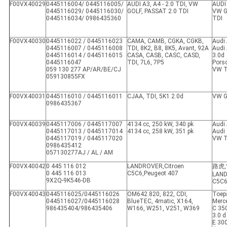
F00VX40029
0445116004/ 0445116005/
AUDI A3, A4 - 2.0 TDI, VW
AUDI 
0445116029/ 0445116030/
GOLF, PASSAT 2.0 TDI
VW G
0445116034/ 0986435360
TDI
F00VX40030
0445116022 / 0445116023
CAMA, CAMB, CGKA, CGKB,
Audi
0445116007 / 0445116008
TDI, 8K2, B8, 8K5, Avant, 92A
Audi
0445116014 / 0445116015
CASA, CASB, CASC, CASD,
3.0d
0445116047
TDI, 7L6, 7P5
Pors
059 130 277 AP/AR/BE/CJ
VW T
059130855FX
F00VX40031
0445116010 / 0445116011
CJAA, TDI, 5K1 2.0d
VW 
0986435367
F00VX40039
0445117006 / 0445117007
4134 cc, 250 kW, 340 pk
Audi 
0445117013 / 0445117014
4134 cc, 258 kW, 351 pk
Audi 
0445117019 / 0445117020
VW T
0986435412
057130277AJ / AL / AM
F00VX40042
0 445 116 012
LANDROVER
,
Citroen
路虎
,
0 445 116 013
C5C6
,
Peugeot 407
LAN
9X2Q-9K546-DB
C5C
F00VX40043
0445116025/0445116026
OM642.820, 822, CDI,
Toep
0445116027/0445116028
BlueTEC, 4matic, X164,
Merc
986435404/986435406
W166, W251, V251, W369
C 35
3.0 d
E 300