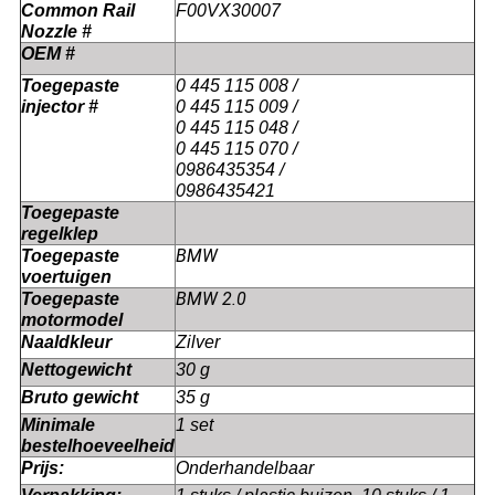
Common Rail
F00VX30007
Nozzle #
OEM #
Toegepaste
0 445 115 008 /
injector #
0 445 115 009 /
0 445 115 048 /
0 445 115 070 /
0986435354 /
0986435421
Toegepaste
regelklep
BMW
Toegepaste
voertuigen
BMW 2.0
Toegepaste
motormodel
Naaldkleur
Zilver
Nettogewicht
30 g
Bruto gewicht
35 g
Minimale
1 set
bestelhoeveelheid
Prijs:
Onderhandelbaar