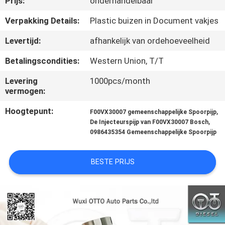
Prijs:
onderhandelbaar
NEEM
CONTACT
Verpakking Details:
Plastic buizen in Document vakjes
MET
Levertijd:
afhankelijk van ordehoeveelheid
ONS
Betalingscondities:
Western Union, T/T
OP
Levering
1000pcs/month
vermogen:
NIEUWS
Hoogtepunt:
,
F00VX30007 gemeenschappelijke Spoorpijp
,
De Injecteurspijp van F00VX30007 Bosch
0986435354 Gemeenschappelijke Spoorpijp
GEVALLEN
BESTE PRIJS
SITEMAP
PRIVACY
POLICY