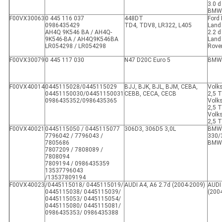
3.0 d
BMW 
F00VX30063
0 445 116 037
448DT
Ford 
0986435429
TD4, TDV8, LR322, L405
Land 
AH4Q 9K546 BA / AH4Q-
2.2 d
9K546-BA / AH4Q9K546BA
Land
LR054298 / LR054298
Rover
F00VX30079
0 445 117 030
N47 D20C Euro 5
BMW 
F00VX40014
0445115028/0445115029
BJJ, BJK, BJL, BJM, CEBA,
Volk
04451150030/04451150031
CEBB, CECA, CECB
2,5 T
0986435352/0986435365
Volk
2,5 T
Volk
2,5 T
F00VX40021
0445115050 / 0445115077
306D3, 306D5 3,0L
BMW
7796042 / 7796043 /
330/
7805686
BMW 
7807209 / 7808089 /
7808094
7809194 / 0986435359
13537796043
/13537809194
F00VX40023
/0445115018/ 0445115019/
AUDI A4, A6 2.7d (2004-2009)
AUDI 
0445115038/ 0445115039/
(200
0445115053/ 0445115054/
0445115080/ 0445115081/
0986435353/ 0986435388