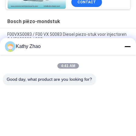
CONTACT
Bosch piëzo-mondstuk
F00VX50083 / F00 VX 50083 Diesel piezo-stuk voor injectoren
0445120302 / 303
Kathy Zhao
F00VX50038 / F00 VX 50038 Piezo-stuk voor injectoren
0445120104 / 0445120207 / 0986435539
4:41 AM
F00VX40056 / F00 VX 40056 Piëzo Injector Nozzle Voor
Injector 0445116033
Good day, what product are you looking for?
populaire categorieën
Alle
Denso Common 
Delphi Common Rail-
Rail-Mondstuk
Mondstuk
Bosch Piëzo-
Siemens Vdo-
Mondstuk
Mondstuk