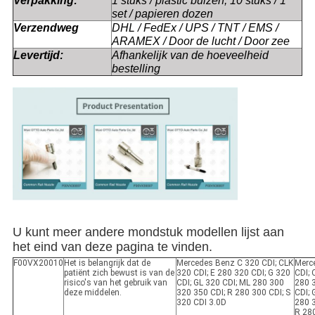
Verpakking:
1 stuks / plastic buizen, 10 stuks / 1
set / papieren dozen
Verzendweg
DHL / FedEx / UPS / TNT / EMS /
ARAMEX / Door de lucht / Door zee
Levertijd:
Afhankelijk van de hoeveelheid
bestelling
U kunt meer andere mondstuk modellen lijst aan
het eind van deze pagina te vinden.
F00VX20010
Het is belangrijk dat de
Mercedes Benz C 320 CDI; CLK
Merc
patiënt zich bewust is van de
320 CDI; E 280 320 CDI; G 320
CDI; 
risico's van het gebruik van
CDI; GL 320 CDI; ML 280 300
280 3
deze middelen.
320 350 CDI; R 280 300 CDI; S
CDI; 
320 CDI 3.0D
280 
R 280