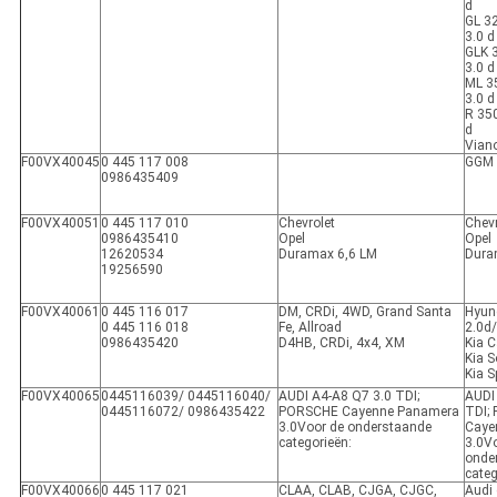
d
GL 3
3.0 d
GLK 
3.0 d
ML 3
3.0 d
R 350
d
Viano
F00VX40045
0 445 117 008
GGM
0986435409
F00VX40051
0 445 117 010
Chevrolet
Chevr
0986435410
Opel
Opel
12620534
Duramax 6,6 LM
Dura
19256590
F00VX40061
0 445 116 017
DM, CRDi, 4WD, Grand Santa
Hyun
0 445 116 018
Fe, Allroad
2.0d
0986435420
D4HB, CRDi, 4x4, XM
Kia C
Kia S
Kia S
F00VX40065
0445116039/ 0445116040/
AUDI A4-A8 Q7 3.0 TDI;
AUDI
0445116072/ 0986435422
PORSCHE Cayenne Panamera
TDI;
3.0Voor de onderstaande
Caye
categorieën:
3.0V
onde
categ
F00VX40066
0 445 117 021
CLAA, CLAB, CJGA, CJGC,
Audi 