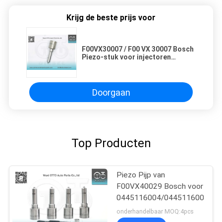
Krijg de beste prijs voor
F00VX30007 / F00 VX 30007 Bosch
Piezo-stuk voor injectoren
0445115008 / 009 / 0986435354
Doorgaan
Top Producten
Piezo Pijp van
F00VX40029 Bosch voor
0445116004/0445116005/04
onderhandelbaar MOQ:4pcs