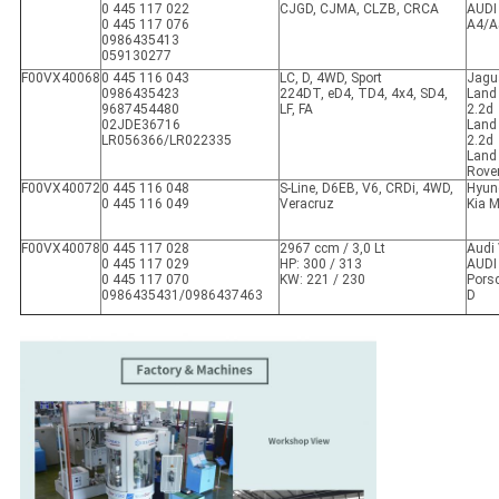
0 445 117 022
CJGD, CJMA, CLZB, CRCA
AUDI
0 445 117 076
A4/A
0986435413
059130277
F00VX40068
0 445 116 043
LC, D, 4WD, Sport
Jagu
0986435423
224DT, eD4, TD4, 4x4, SD4,
Land
9687454480
LF, FA
2.2d
02JDE36716
Land 
LR056366/LR022335
2.2d
Land
Rove
F00VX40072
0 445 116 048
S-Line, D6EB, V6, CRDi, 4WD,
Hyund
0 445 116 049
Veracruz
Kia 
F00VX40078
0 445 117 028
2967 ccm / 3,0 Lt
Audi
0 445 117 029
HP: 300 / 313
AUDI 
0 445 117 070
KW: 221 / 230
Pors
0986435431/0986437463
D