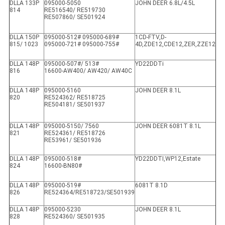
DLLA 133P
095000-5050
JOHN DEER 6.8L/4.5L
814
RE516540/ RE519730
RE507860/ SE501924
DLLA 150P
095000-512# 095000-689#
1CD-FTV,D-
815/ 1023
095000-721# 095000-755#
4D,ZDE12,CDE12,ZER,ZZE12
DLLA 148P
095000-507#/ 513#
YD22DDTi
816
16600-AW400/ AW420/ AW40C
DLLA 148P
095000-5160
JOHN DEER 8.1L
820
RE524362/ RE518725
RE504181/ SE501937
DLLA 148P
095000-5150/ 7560
JOHN DEER 6081T 8.1L
821
RE524361/ RE518726
RE53961/ SE501936
DLLA 148P
095000-518#
YD22DDTI,WP12,Estate
824
16600-BN80#
DLLA 148P
095000-519#
6081T 8.1D
826
RE524364/RE518723/SE501939
DLLA 148P
095000-5230
JOHN DEER 8.1L
828
RE524360/ SE501935