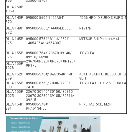
866
33800-4570#
DLLA 150P
1059
DLLA 145P
095000-560# 1465A041
4D56,HP,Di-D,EURO 3,EURO 4
870
DLLA 148P
095000-5650/16600-EB30E
Navara
872
DLLA 145P
095000-576#/ 811#/ 862#
MITSUBISHI Pajero 4M41
875
1465A054/1465A307
DLLA 155P
095000-764X 23670-09140/
TOYOTA
876
09210/09290
23670-0R020/ 0R070/ 0R120/
DLLA 155P
0R170
1028
DLLA 152P
095000-575#/ 8-97354811-#
4JK1, 4JK1-TC, KB300, DiTD,
879
8DH
DLLA 155P
095000-6760/ 7030/ 7780/
TOYOTA HILUX 2.5L EURO 4
880
7410
DLLA 155P
23670-30140/ 30150/ 30310
1025
23670-30280/ 39185/ 39316/
39215
DLLA 154P
095000-578#
RF7J, MZR-CD, MZR
881
RF7J-13-H50