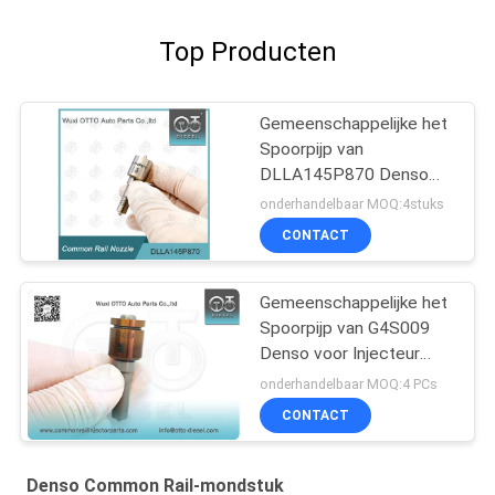
Top Producten
Gemeenschappelijke het
Spoorpijp van
DLLA145P870 Denso
voor Injecteur 095000-
onderhandelbaar MOQ:4stuks
560# 1465A041
CONTACT
Gemeenschappelijke het
Spoorpijp van G4S009
Denso voor Injecteur
23670-0E010/09420
onderhandelbaar MOQ:4 PCs
CONTACT
Denso Common Rail-mondstuk