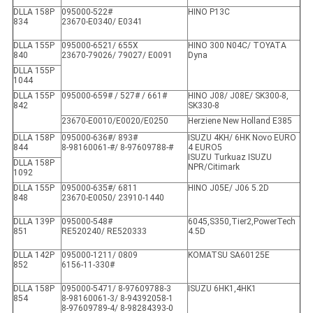
DLLA 158P
095000-522#
HINO P13C
834
23670-E0340/ E0341
DLLA 155P
095000-6521/ 655X
HINO 300 N04C/ TOYATA
840
23670-79026/ 79027/ E0091
Dyna
DLLA 155P
1044
DLLA 155P
095000-659# / 527# / 661#
HINO J08/ J08E/ SK300-8,
842
SK330-8
23670-E0010/E0020/E0250
Herziene New Holland E385
DLLA 158P
095000-636#/ 893#
ISUZU 4KH/ 6HK Novo EURO
844
8-98160061-#/ 8-97609788-#
4 EURO5
ISUZU Turkuaz ISUZU
DLLA 158P
NPR/Citimark
1092
DLLA 155P
095000-635#/ 6811
HINO J05E/ J06 5.2D
848
23670-E0050/ 23910-1440
DLLA 139P
095000-548#
6045,S350,Tier2,PowerTech
851
RE520240/ RE520333
4.5D
DLLA 142P
095000-1211/ 0809
KOMATSU SA60125E
852
6156-11-330#
DLLA 158P
095000-5471/ 8-97609788-3
ISUZU 6HK1,4HK1
854
8-98160061-3/ 8-94392058-1
8-97609789-4/ 8-98284393-0