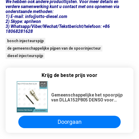
We hebben ook andere productlijsten. Voor meer details en
verdere samenwerking kunt u contact met ons opnemen via
onderstaande methoden:
1) E-mail: info@otto-diesel.com
2) Skype: aprilwon
3) Whatsapp/Viber/Wechat/Tekstbericht/telefoon: +86
18068281628
bosch injecteurspijp
de gemeenschappelijke pijpen van de spoorinjecteur
diesel injecteurspijp
Krijg de beste prijs voor
Gemeenschappelijke het spoorpijp
van DLLA152P805 DENSO voor
injecteurs 095000-5030/785X enz.
Doorgaan