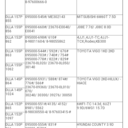
8-97600666-0
DLLA 157P
095000-545#/ ME302143
MITSUBISHI 6M60T 7.5D
855
DLLA 155P
095000-660#/ 23670-E0040/
J08E 7.7d/ J08C 8.0D
856
E0041
DLLA 152P
095000-698#/ 610#
4JJ1,4JJ1-TC,4JJ1-
862
8-98011604/ 8-98055862
TCX,Rodeo,KB300
DLLA 155P
095000-544# / 592# / 676#
TOYOTA VIGO 1KD 2KD
863
095000-703# / 740# / 754#
095000-778# / 822# / 829#
23670-0L020/ 23670-0L050/
DLLA 155P
30140
1062
DLLA 145P
095000-5931/ 588#/ 874#/
TOYOTA VIGO 2KD-HILUX/ -
864
776#/ 566#
HIACE
23670-09360/ 23670-0L010/
DLLA 145P
070/
1024
30240/ 30300/ 39276/ 30050
DLLA 152P
095000-551#/4135/ 4152/
6WF1-TC 14.3d, 6UZ1
865
8981/ 5562
9.9D/6WG1 15.7D
8-98030550-4/ 8-97603415-#
DLLA 152P
1097
DLLA 150P
095000-555#/ 831#
HYUNDAI COUNTY 3.9D