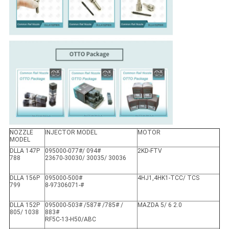
NOZZLE
INJECTOR MODEL
MOTOR
MODEL
DLLA 147P
095000-077#/ 094#
2KD-FTV
788
23670-30030/ 30035/ 30036
DLLA 156P
095000-500#
4HJ1,4HK1-TCC/ TCS
799
8-97306071-#
DLLA 152P
095000-503# /587# /785# /
MAZDA 5/ 6 2.0
805/ 1038
883#
RF5C-13-H50/ABC