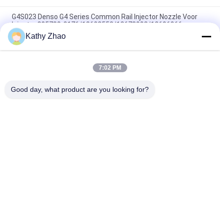
G4S023 Denso G4 Series Common Rail Injector Nozzle Voor
Injector 295700-0176/12698552/12678992/12696966
Kathy Zhao
Common Rail Diesel Brandstof Injector G4S025 Mondstuk
Voor Denso Injector
7:02 PM
G4S018 Brandstofinspuitmondstuk voor John Deere 4045
Motorinjector 295700-0240 / RE561749
Good day, what product are you looking for?
populaire categorieën
Alle
Denso Common 
Delphi Common Rail-
Rail-Mondstuk
Mondstuk
Bosch Piëzo-
Siemens Vdo-
Mondstuk
Mondstuk
Bosch Common Rail-
Common Rail 
Mondstuk
Injector Spuitstuk