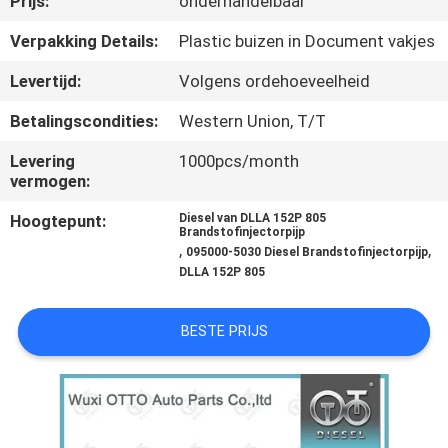
Prijs:
onderhandelbaar
NEEM
CONTACT
Verpakking Details:
Plastic buizen in Document vakjes
MET
Levertijd:
Volgens ordehoeveelheid
ONS
Betalingscondities:
Western Union, T/T
OP
Levering
1000pcs/month
vermogen:
NIEUWS
Hoogtepunt:
Diesel van DLLA 152P 805
Brandstofinjectorpijp
,
,
095000-5030 Diesel Brandstofinjectorpijp
GEVALLEN
DLLA 152P 805
SITEMAP
BESTE PRIJS
PRIVACY
POLICY