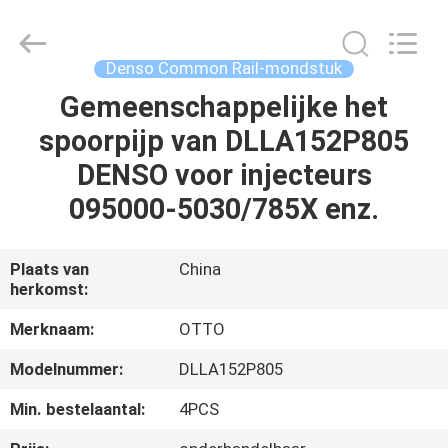
WUXI
OTTO
AUTO
PARTS
CO.,LTD.
Denso Common Rail-mondstuk
All
Rights
Gemeenschappelijke het
THUIS
Reserved.
spoorpijp van DLLA152P805
PRODUCTEN
DENSO voor injecteurs
095000-5030/785X enz.
OVER
ONS
Plaats van
China
herkomst:
FABRIEKSTOUR
Merknaam:
OTTO
Modelnummer:
DLLA152P805
KWALITEITSCONTROLE
Min. bestelaantal:
4PCS