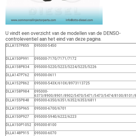
U vindt een overzicht van de modellen van de DENSO-
controleventiel aan het eind van deze pagina.
DLLA157P855
095000-5450
DLLA150P991
095000-7170/7171/7172
DLLA158P834
095000-5220/5223/5224/5225/5226
DLLA147P762
095000-0611
DLLA152P862
095000-543X/610X/8973113725
DLLA158P984
095000-
6373/8900/8901/8902/5470/5471/5473/5474/8100/8101/
DLLA155P848
095000-6350/6351/6352/6353/6811
DLLA155P965
095000-6700/6701
DLLA150P927
095000-5940/6222/6223
DLLA150P1052
095000-8100
DLLA148P915
095000-6070