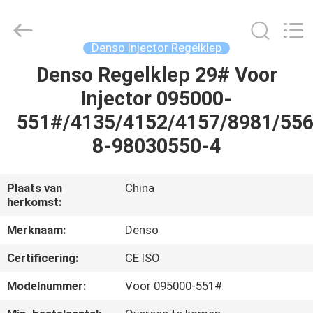
WUXI
OTTO
AUTO
PARTS
CO.,LTD.
Denso Injector Regelklep
All
Rights
Denso Regelklep 29# Voor
THUIS
Reserved.
Injector 095000-
PRODUCTEN
551#/4135/4152/4157/8981/55
8-98030550-4
OVER
ONS
Plaats van
China
herkomst:
FABRIEKSTOUR
Merknaam:
Denso
Certificering:
CE ISO
KWALITEITSCONTROLE
Modelnummer:
Voor 095000-551#