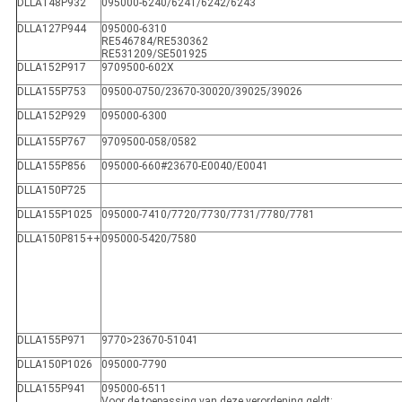
DLLA148P932
095000-6240/6241/6242/6243
DLLA127P944
095000-6310
RE546784/RE530362
RE531209/SE501925
DLLA152P917
9709500-602X
DLLA155P753
09500-0750/23670-30020/39025/39026
DLLA152P929
095000-6300
DLLA155P767
9709500-058/0582
DLLA155P856
095000-660#23670-E0040/E0041
DLLA150P725
DLLA155P1025
095000-7410/7720/7730/7731/7780/7781
DLLA150P815++
095000-5420/7580
DLLA155P971
9770>23670-51041
DLLA150P1026
095000-7790
DLLA155P941
095000-6511
Voor de toepassing van deze verordening geldt: