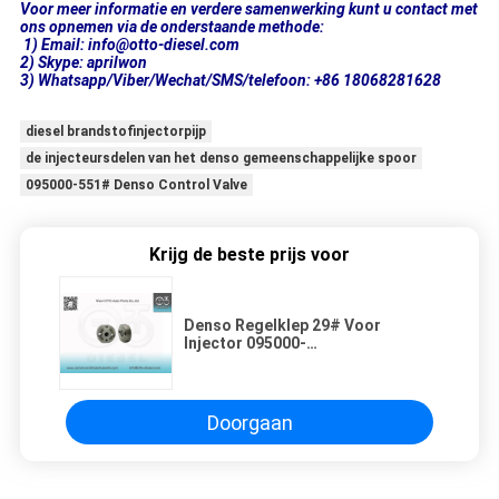
Voor meer informatie en verdere samenwerking kunt u contact met
ons opnemen via de onderstaande methode:
1) Email: info@otto-diesel.com
2) Skype: aprilwon
3) Whatsapp/Viber/Wechat/SMS/telefoon: +86 18068281628
diesel brandstofinjectorpijp
de injecteursdelen van het denso gemeenschappelijke spoor
095000-551# Denso Control Valve
Krijg de beste prijs voor
Denso Regelklep 29# Voor
Injector 095000-
551#/4135/4152/4157/8981/5562
8-98030550-4
Doorgaan