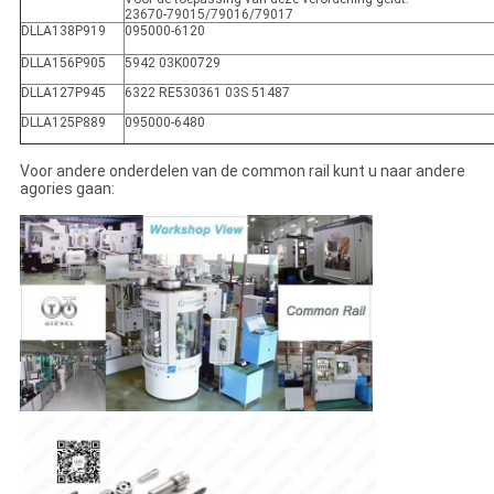
23670-79015/79016/79017
DLLA138P919
095000-6120
DLLA156P905
5942 03K00729
DLLA127P945
6322 RE530361 03S 51487
DLLA125P889
095000-6480
Voor andere onderdelen van de common rail kunt u naar andere
agories gaan: