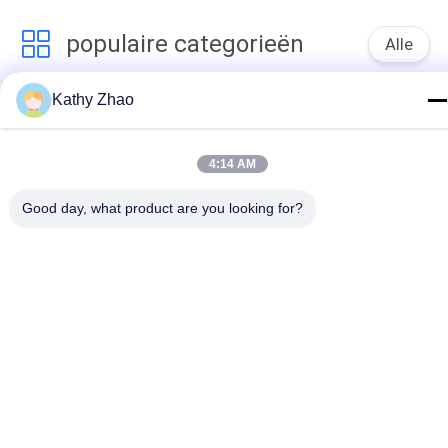
populaire categorieën
Alle
Kathy Zhao
Denso Common 
Delphi Common Rail-
Rail-Mondstuk
Mondstuk
Bosch Piëzo-
Siemens Vdo-
4:14 AM
Mondstuk
Mondstuk
Good day, what product are you looking for?
Bosch Common Rail-
Common Rail 
Mondstuk
Injector Spuitstuk
Denso Injector 
Delphi Injector 
Regelklep
Regelklep