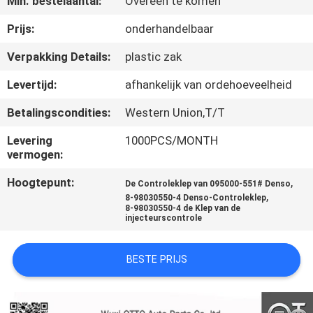
Min. bestelaantal:
Overeen te komen
NEEM
CONTACT
Prijs:
onderhandelbaar
MET
Verpakking Details:
plastic zak
ONS
Levertijd:
afhankelijk van ordehoeveelheid
OP
Betalingscondities:
Western Union,T/T
Levering
1000PCS/MONTH
NIEUWS
vermogen:
Hoogtepunt:
,
De Controleklep van 095000-551# Denso
GEVALLEN
,
8-98030550-4 Denso-Controleklep
8-98030550-4 de Klep van de
injecteurscontrole
SITEMAP
BESTE PRIJS
PRIVACY
POLICY