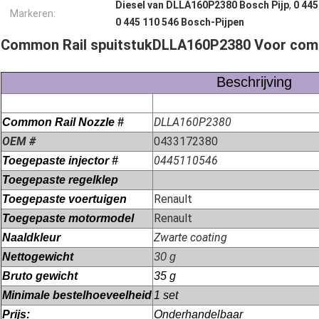
Diesel van DLLA160P2380 Bosch Pijp
,
0 445
Markeren:
0 445 110 546 Bosch-Pijpen
Common Rail spuitstuk
DLLA160P2380
Voor comm
Beschrijving
DLLA160P2380
Common Rail Nozzle #
OEM #
0433172380
0445110546
Toegepaste injector #
Toegepaste regelklep
Renault
Toegepaste voertuigen
Renault
Toegepaste motormodel
Zwarte coating
Naaldkleur
Nettogewicht
30 g
Bruto gewicht
35 g
Minimale bestelhoeveelheid
1 set
Prijs:
Onderhandelbaar