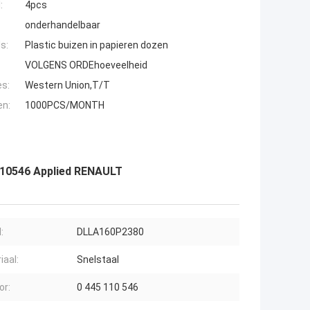
:
4pcs
onderhandelbaar
s:
Plastic buizen in papieren dozen
VOLGENS ORDEhoeveelheid
es:
Western Union,T/T
en:
1000PCS/MONTH
110546 Applied RENAULT
:
DLLA160P2380
iaal:
Snelstaal
or:
0 445 110 546