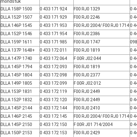
mondstuk
DLLA 158P 1500
0 433 171 924
F00 RJ0 1329
0 4
DLLA 152P 1507
0 433 171 929
F00 RJ0 2246
0 4
DLLA 146P 1545
0 433 171 953
F00 RJ0 2004/ F00 RJ0 1714
0 4
DLLA 152P 1546
0 433 171 954
F00 RJ0 2386
0 4
DLLA 159P 1611
0 433 171 985
F00 RJ0 1747
098
DLLA 137P 1648+
0 433 172 011
F00 RJ0 1819
0 4
DLLA 147P 1740
0 433 172 064
F 00R J02 044
0 4
DLLA 145P 1794
0 433 172 093
F00 RJ0 1819
0 4
DLLA 145P 1804
0 433 172 098
F00 RJ0 2377
0 4
DLLA 149P 1805
0 433 172 099
F 00R J02 012
0 4
DLLA 153P 1831
0 433 172 119
F00 RJ0 2449
0 4
DLLA 152P 1832
0 433 172 120
F00 RJ0 2449
0 4
DLLA 145P 2144
0 433 172 144
F00 RJ0 2410
0 4
DLLA 146P 2145
0 433 172 145
F00 RJ0 2004/ F00 RJ0 1714
0 4
DLLA 145P 2150
0 433 172 150
F 00R J01 714/2004
0 4
DLLA 150P 2153
0 433 172 153
F00 RJ0 2429
0 4