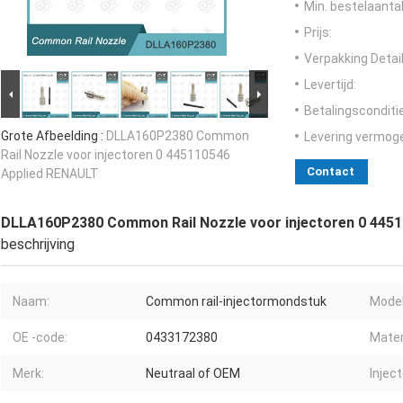
Min. bestelaantal
Prijs:
Verpakking Detail
Levertijd:
Betalingsconditi
Grote Afbeelding :
DLLA160P2380 Common
Levering vermog
Rail Nozzle voor injectoren 0 445110546
Contact
Applied RENAULT
DLLA160P2380 Common Rail Nozzle voor injectoren 0 445
beschrijving
Naam:
Common rail-injectormondstuk
Model
OE -code:
0433172380
Mater
Merk:
Neutraal of OEM
Inject