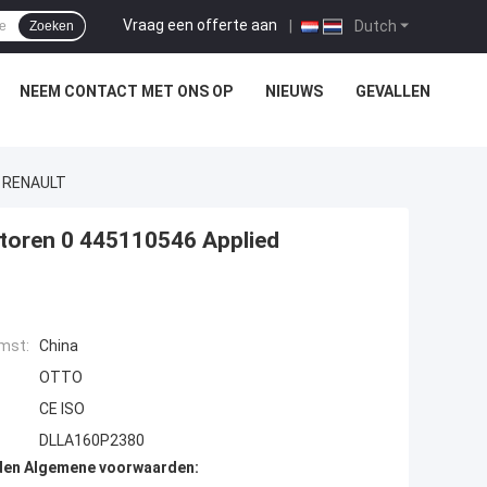
Vraag een offerte aan
|
Dutch
Zoeken
NEEM CONTACT MET ONS OP
NIEUWS
GEVALLEN
d RENAULT
toren 0 445110546 Applied
mst:
China
OTTO
CE ISO
DLLA160P2380
den Algemene voorwaarden: