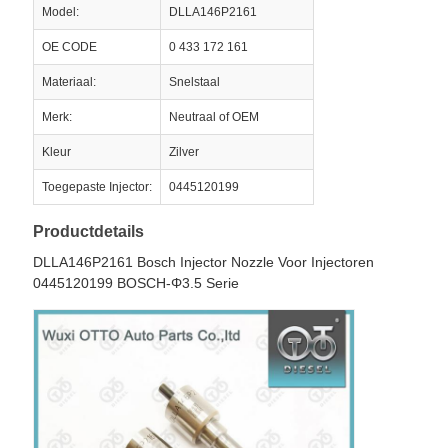
Model:
DLLA146P2161
OE CODE
0 433 172 161
Materiaal:
Snelstaal
Merk:
Neutraal of OEM
Kleur
Zilver
Toegepaste Injector:
0445120199
Productdetails
DLLA146P2161 Bosch Injector Nozzle Voor Injectoren
0445120199 BOSCH-Φ3.5 Serie