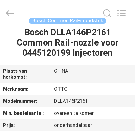
WUXI
OTTO
AUTO
PARTS
CO.,LTD.
Bosch Common Rail-mondstuk
All
Rights
Bosch DLLA146P2161
THUIS
Reserved.
Common Rail-nozzle voor
PRODUCTEN
0445120199 Injectoren
OVER
Plaats van
CHINA
herkomst:
ONS
Merknaam:
OTTO
FABRIEKSTOUR
Modelnummer:
DLLA146P2161
Min. bestelaantal:
overeen te komen
KWALITEITSCONTROLE
Prijs:
onderhandelbaar