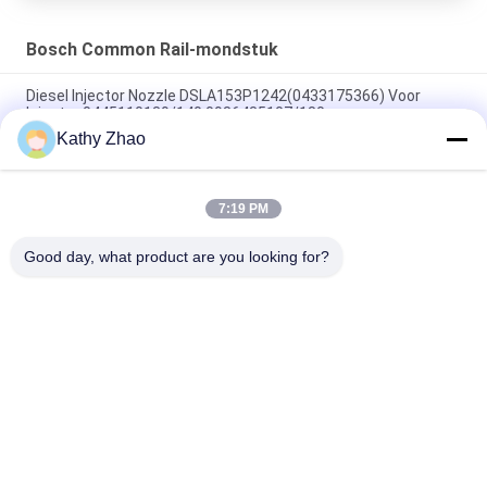
Bosch Common Rail-mondstuk
Diesel Injector Nozzle DSLA153P1242(0433175366) Voor
Injector 0445110139/140,0986435107/180
Kathy Zhao
DLLA141P2146 Common Rail Injector Nozzle Voor Injectoren
0445120134
7:19 PM
DSLA150P1438 Common Rail Nozzle 0433175425 voor
onderdelen van dieselmotoren
Good day, what product are you looking for?
populaire categorieën
Alle
Denso Common 
Delphi Common Rail-
Rail-Mondstuk
Mondstuk
Bosch Piëzo-
Siemens Vdo-
Mondstuk
Mondstuk