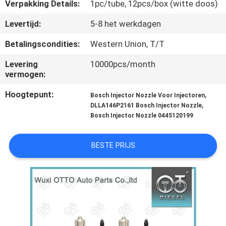
NEEM
Verpakking Details:
1pc/tube, 12pcs/box (witte doos)
CONTACT
Levertijd:
5-8 het werkdagen
MET
Betalingscondities:
Western Union, T/T
ONS
Levering
10000pcs/month
OP
vermogen:
Hoogtepunt:
,
Bosch Injector Nozzle Voor Injectoren
NIEUWS
,
DLLA146P2161 Bosch Injector Nozzle
Bosch Injector Nozzle 0445120199
GEVALLEN
BESTE PRIJS
SITEMAP
PRIVACY
POLICY