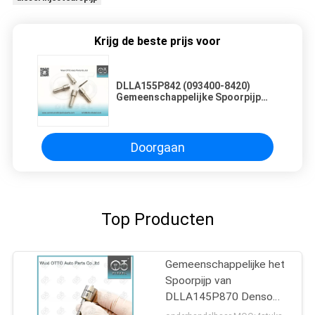
Krijg de beste prijs voor
DLLA155P842 (093400-8420)
Gemeenschappelijke Spoorpijp
voor Injecteurs 095000-6591
Doorgaan
Top Producten
Gemeenschappelijke het
Spoorpijp van
DLLA145P870 Denso
voor Injecteur 095000-