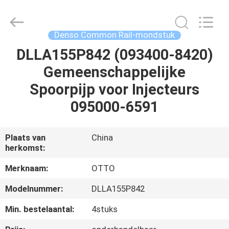
WUXI
OTTO
AUTO
PARTS
CO.,LTD.
Denso Common Rail-mondstuk
All
Rights
DLLA155P842 (093400-8420)
THUIS
Reserved.
Gemeenschappelijke
PRODUCTEN
Spoorpijp voor Injecteurs
095000-6591
OVER
ONS
Plaats van
China
herkomst:
FABRIEKSTOUR
Merknaam:
OTTO
Modelnummer:
DLLA155P842
KWALITEITSCONTROLE
Min. bestelaantal:
4stuks