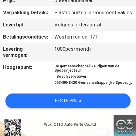
Prijs:
onderhandelbaar
NEEM
CONTACT
Verpakking Details:
Plastic buizen in Document vakjes
MET
Levertijd:
Volgens orderaantal
ONS
Betalingscondities:
Western union, T/T
OP
Levering
1000pcs/month
vermogen:
NIEUWS
Hoogtepunt:
De gemeenschappelijke Pijpen van de
Spoorinjecteur
,
,
Bosch verstuiver
GEVALLEN
093400-8420 Gemeenschappelijke Spoorpijp
SITEMAP
BESTE PRIJS
PRIVACY
POLICY