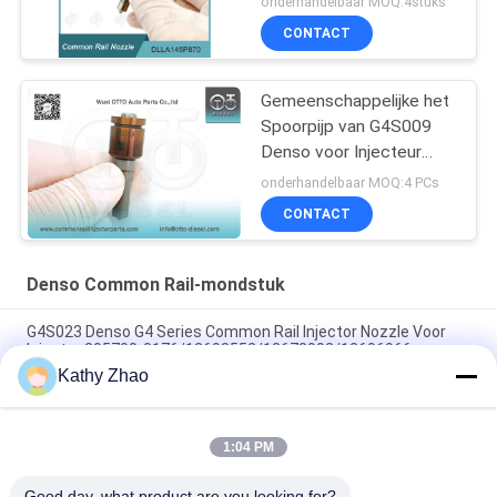
onderhandelbaar MOQ:4stuks
560# 1465A041
CONTACT
Gemeenschappelijke het
Spoorpijp van G4S009
Denso voor Injecteur
23670-0E010/09420
onderhandelbaar MOQ:4 PCs
CONTACT
Denso Common Rail-mondstuk
G4S023 Denso G4 Series Common Rail Injector Nozzle Voor
Injector 295700-0176/12698552/12678992/12696966
Kathy Zhao
Common Rail Diesel Brandstof Injector G4S025 Mondstuk
Voor Denso Injector
1:04 PM
G4S018 Brandstofinspuitmondstuk voor John Deere 4045
Motorinjector 295700-0240 / RE561749
Good day, what product are you looking for?