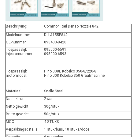
Beschrijving:
Common Rail Denso Nozzle 842
Modelnummer:
DLLA155P842
OE-nummer:
093400-8420
Toepasselijk
095000-6591
injectornummer:
095000-6593
Toepasselijk
Hino J08E Kobelco 350-8/220-8
motormodel:
Hino J08 Kobelco 350 Graafmachine
Materiaal:
Snelle Staal
Naaldkleur:
Zwart
Netto gewicht:
30g/stuk
Bruto gewicht:
50g/stuk
MOQ:
4 STUKS
Verpakkingsdetails:
1 stuk/buis, 10 stuks/doos