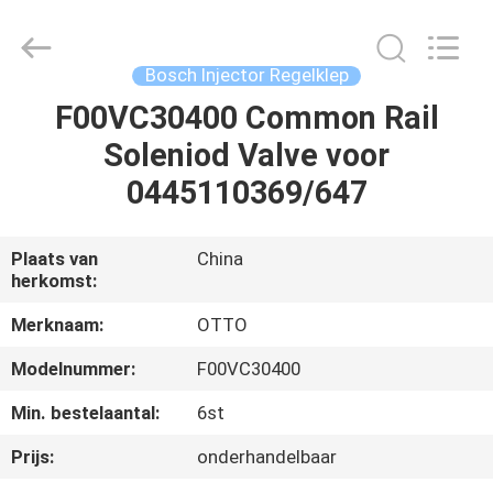
WUXI
OTTO
AUTO
PARTS
CO.,LTD.
Bosch Injector Regelklep
All
Rights
F00VC30400 Common Rail
THUIS
Reserved.
Soleniod Valve voor
PRODUCTEN
0445110369/647
OVER
Plaats van
China
herkomst:
ONS
Merknaam:
OTTO
FABRIEKSTOUR
Modelnummer:
F00VC30400
Min. bestelaantal:
6st
KWALITEITSCONTROLE
Prijs:
onderhandelbaar