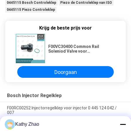
0445115 Bosch Controleklep
Piezo de Controleklep van ISO
0445115 Piezo Controleklep
Krijg de beste prijs voor
F00VC30400 Common Rail
Soleniod Valve voor
0445110369/647
Doorgaan
Bosch Injector Regelklep
F00RC00252 Injectorregelklep voor injector 0 445 124 042 /
007
Kathy Zhao
Premium kwaliteit F00ZC01309 Common Rail Valve Set -
Duurzame dieselmotor reserveonderdelen