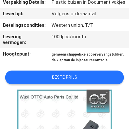
NEEM
Verpakking Details:
Plastic buizen in Document vakjes
CONTACT
Levertijd:
Volgens orderaantal
MET
Betalingscondities:
Western union, T/T
ONS
Levering
1000pcs/month
OP
vermogen:
Hoogtepunt:
,
gemeenschappelijke spoorvervangstukken
NIEUWS
de klep van de injecteurscontrole
GEVALLEN
BESTE PRIJS
SITEMAP
PRIVACY
POLICY