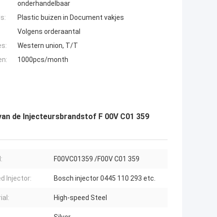
onderhandelbaar
s:
Plastic buizen in Document vakjes
Volgens orderaantal
es:
Western union, T/T
en:
1000pcs/month
van de Injecteursbrandstof F 00V C01 359
:
F00VC01359 /F00V C01 359
d Injector:
Bosch injector 0445 110 293 etc.
ial:
High-speed Steel