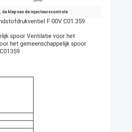
Silver
n
,
de klep van de injecteurscontrole
andstofdrukventiel F 00V C01 359
ijk spoor Ventilatie voor het
oor het gemeenschappelijk spoor
0VC01359