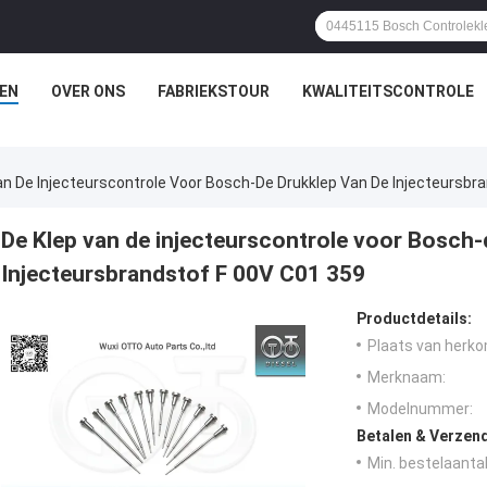
EN
OVER ONS
FABRIEKSTOUR
KWALITEITSCONTROLE
an De Injecteurscontrole Voor Bosch-De Drukklep Van De Injecteursbr
De Klep van de injecteurscontrole voor Bosch-
Injecteursbrandstof F 00V C01 359
Productdetails:
Plaats van herko
Merknaam:
Modelnummer:
Betalen & Verzen
Min. bestelaantal