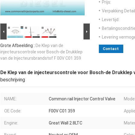
Prijs:
Verpakking Detail
Levertijd:
Betalingsconditi
Levering vermog
Grote Afbeelding :
De Klep van de
Contact
injecteurscontrole voor Bosch-de Drukklep
van de Injecteursbrandstof F 00V C01 359
De Klep van de injecteurscontrole voor Bosch-de Drukklep 
beschrijving
NAME:
Common rail Injector Control Valve
Model
OE Code:
F00V C01 359
Applie
Engine:
Great Wall 2.8LTC
Mater