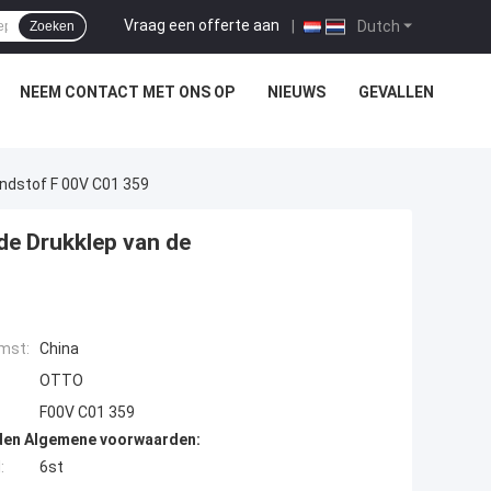
Vraag een offerte aan
|
Dutch
Zoeken
NEEM CONTACT MET ONS OP
NIEUWS
GEVALLEN
andstof F 00V C01 359
de Drukklep van de
mst:
China
OTTO
F00V C01 359
den Algemene voorwaarden:
:
6st