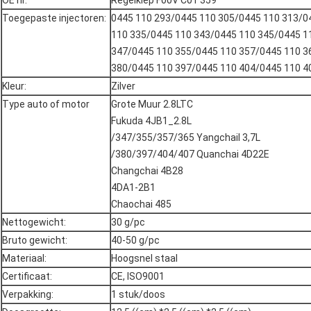
OE nr.
Regelklep F00V C01 359
Toegepaste injectoren:
0445 110 293/0445 110 305/0445 110 313/0
110 335/0445 110 343/0445 110 345/0445 1
347/0445 110 355/0445 110 357/0445 110 3
380/0445 110 397/0445 110 404/0445 110 4
Kleur:
Zilver
Type auto of motor
Grote Muur 2.8LTC
Fukuda 4JB1_2.8L
/347/355/357/365 YangchaiI 3,7L
/380/397/404/407 Quanchai 4D22E
Changchai 4B28
4DA1-2B1
Chaochai 485
Nettogewicht:
30 g/pc
Bruto gewicht:
40-50 g/pc
Materiaal:
Hoogsnel staal
Certificaat:
CE, ISO9001
Verpakking:
1 stuk/doos