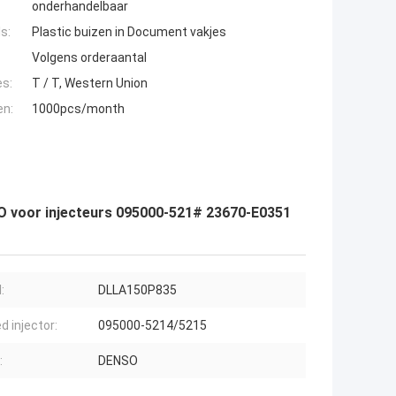
onderhandelbaar
s:
Plastic buizen in Document vakjes
Volgens orderaantal
es:
T / T, Western Union
en:
1000pcs/month
 voor injecteurs 095000-521# 23670-E0351
:
DLLA150P835
d injector:
095000-5214/5215
:
DENSO