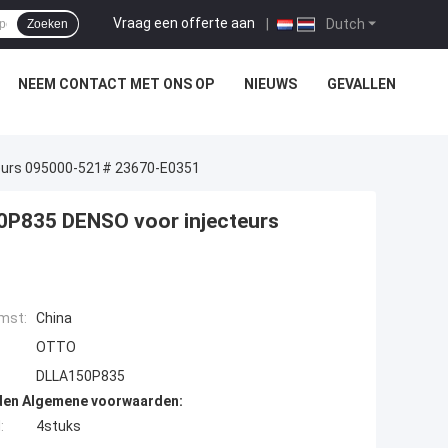
Vraag een offerte aan
|
Dutch
Zoeken
NEEM CONTACT MET ONS OP
NIEUWS
GEVALLEN
teurs 095000-521# 23670-E0351
0P835 DENSO voor injecteurs
mst:
China
OTTO
DLLA150P835
den Algemene voorwaarden:
:
4stuks