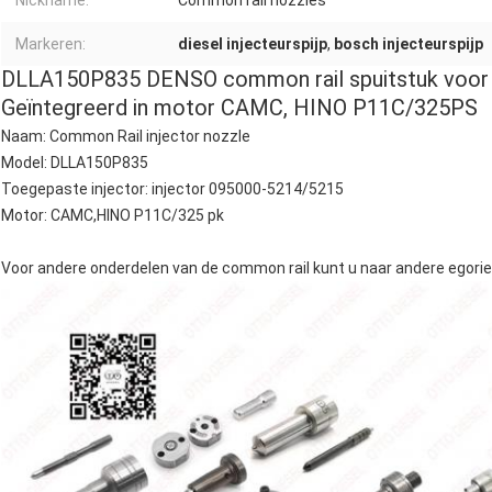
Nickname:
Common rail nozzles
Markeren:
diesel injecteurspijp
,
bosch injecteurspijp
DLLA150P835 DENSO common rail spuitstuk voor 
Geïntegreerd in motor CAMC, HINO P11C/325PS
Naam: Common Rail injector nozzle
Model: DLLA150P835
Toegepaste injector: injector 095000-5214/5215
Motor: CAMC,HINO P11C/325 pk
Voor andere onderdelen van de common rail kunt u naar andere egori