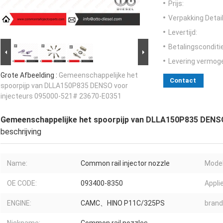
Prijs:
Verpakking Detail
Levertijd:
Betalingsconditi
Levering vermog
Grote Afbeelding :
Gemeenschappelijke het
Contact
spoorpijp van DLLA150P835 DENSO voor
injecteurs 095000-521# 23670-E0351
Gemeenschappelijke het spoorpijp van DLLA150P835 DENSO
beschrijving
Name:
Common rail injector nozzle
Model
OE CODE:
093400-8350
Applie
ENGINE:
CAMC、HINO P11C/325PS
brand