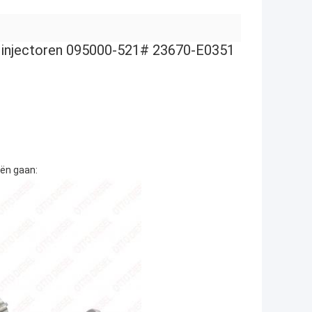
injectoren 095000-521# 23670-E0351
eën gaan: