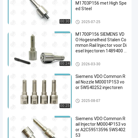
M1703P156 met High Spe
ed Steel
Siemens Vdo-mondstuk
00:30
2025-07-25
M1700P156 SIEMENS VD
O Hogesnelheid Stalen Co
mmon Rail Injector voor Di
esel Injectoren 1489400 /
LR006495 / LR008836
Siemens Vdo-mondstuk
00:24
2026-03-30
Siemens VDO Common R
ail Nozzle M0001P153 vo
or 5WS40252 injectoren
Siemens Vdo-mondstuk
2025-08-07
00:25
Siemens VDO Common R
ail Injector M0004P153 vo
or A2C59513596 5WS402
53