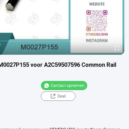
or M0027P155 voor A2C59507596 Common Rail
Contact opnemen
Deel