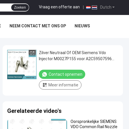
Vraag een offerte aan
|
Dutch
Zoeken
E
NEEM CONTACT MET ONS OP
NIEUWS
Zilver Neutraal Of OEM Siemens Vdo
Injector M0027P155 voor A2C59507596
Common Rail Injector
Contact opnemen
Meer informatie
Gerelateerde video's
Oorspronkelijke SIEMENS
VDO Common Rail Nozzle