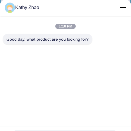
NEEM
Kathy Zhao
CONTACT
MET
1:10 PM
ONS
Good day, what product are you looking for?
OP
NIEUWS
GEVALLEN
SITEMAP
PRIVACY
M0011P162 SIEMENS VDO Common Rail Nozzle voor
injectoren 5WS40539 A2C59513554
POLICY