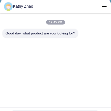
NEEM
Kathy Zhao
CONTACT
MET
12:45 PM
ONS
Good day, what product are you looking for?
OP
NIEUWS
GEVALLEN
SITEMAP
PRIVACY
Zwarte bekleding Delphi-injectorbesturingsklep van hoog
snelheidsstaal, model 28362727 voor common rail-injectoren
POLICY