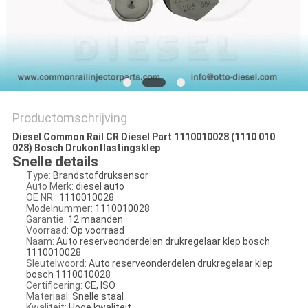
Productomschrijving
Diesel Common Rail CR Diesel Part 1110010028 (1110 010
028) Bosch Drukontlastingsklep
Snelle details
Type:
Brandstofdruksensor
Auto Merk:
diesel auto
OE NR.:
1110010028
Modelnummer:
1110010028
Garantie:
12 maanden
Voorraad:
Op voorraad
Naam:
Auto reserveonderdelen drukregelaar klep bosch
1110010028
Sleutelwoord:
Auto reserveonderdelen drukregelaar klep
bosch 1110010028
Certificering:
CE, ISO
Materiaal:
Snelle staal
Kwaliteit:
Hoge kwaliteit