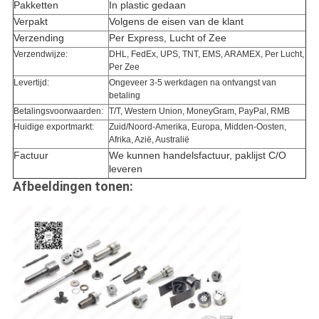
Pakketten
In plastic gedaan
Verpakt
Volgens de eisen van de klant
Verzending
Per Express, Lucht of Zee
Verzendwijze:
DHL, FedEx, UPS, TNT, EMS, ARAMEX, Per Lucht,
Per Zee
Levertijd:
Ongeveer 3-5 werkdagen na ontvangst van
betaling
Betalingsvoorwaarden:
T/T, Western Union, MoneyGram, PayPal, RMB
Huidige exportmarkt:
Zuid/Noord-Amerika, Europa, Midden-Oosten,
Afrika, Azië, Australië
Factuur
We kunnen handelsfactuur, paklijst C/O
leveren
Afbeeldingen tonen: