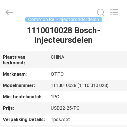
WUXI
OTTO
AUTO
PARTS
CO.,LTD.
Common Rail-injectoronderdelen
All
Rights
1110010028 Bosch-
THUIS
Reserved.
Injecteursdelen
PRODUCTEN
Plaats van
CHINA
herkomst:
OVER
ONS
Merknaam:
OTTO
Modelnummer:
1110010028 (1110 010 028)
FABRIEKSTOUR
Min. bestelaantal:
1PC
Prijs:
USD22-25/PC
KWALITEITSCONTROLE
Verpakking Details:
1pcs/set