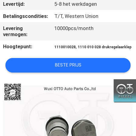
NEEM
Levertijd:
5-8 het werkdagen
CONTACT
Betalingscondities:
T/T, Western Union
MET
Levering
10000pcs/month
ONS
vermogen:
OP
Hoogtepunt:
,
1110010028
1110 010 028 drukregelaarklep
NIEUWS
BESTE PRIJS
GEVALLEN
SITEMAP
PRIVACY
POLICY