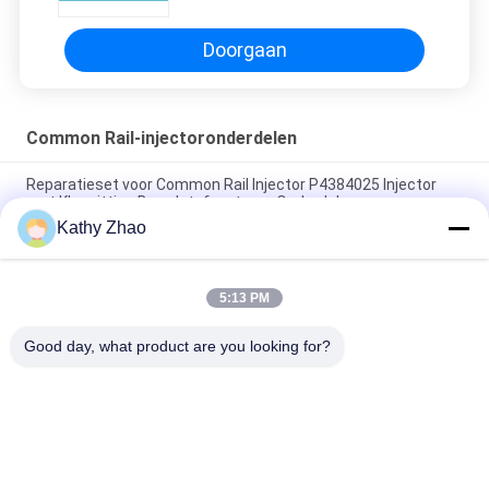
Doorgaan
Common Rail-injectoronderdelen
Reparatieset voor Common Rail Injector P4384025 Injector
met Klepzitting Brandstofsysteem Onderdelen
Kathy Zhao
Echte Gemeenschappelijke Diesel van Spoordenso
Brandstofinjectors RE529118/RE524382 095000-649#/880#
5:13 PM
M11 Common Rail Repair Kits voor EUI-injectoronderdelen
3609925 4307547
Good day, what product are you looking for?
populaire categorieën
Alle
Denso Common 
Delphi Common Rail-
Rail-Mondstuk
Mondstuk