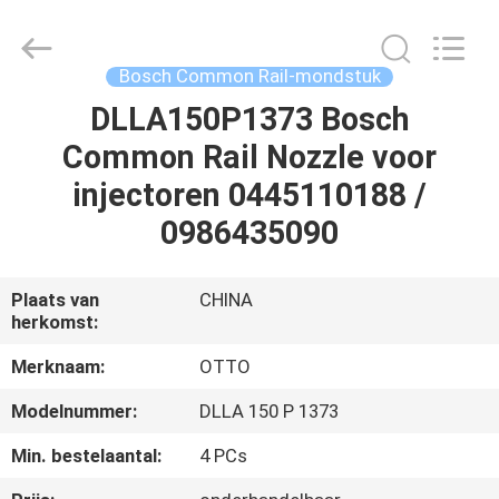
WUXI
OTTO
AUTO
PARTS
CO.,LTD.
Bosch Common Rail-mondstuk
All
Rights
DLLA150P1373 Bosch
THUIS
Reserved.
Common Rail Nozzle voor
PRODUCTEN
injectoren 0445110188 /
0986435090
OVER
ONS
Plaats van
CHINA
herkomst:
FABRIEKSTOUR
Merknaam:
OTTO
Modelnummer:
DLLA 150 P 1373
KWALITEITSCONTROLE
Min. bestelaantal:
4 PCs