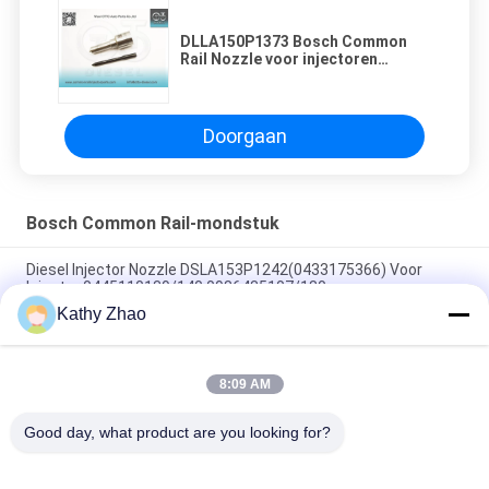
DLLA150P1373 Bosch Common
Rail Nozzle voor injectoren
0445110188 / 0986435090
Doorgaan
Bosch Common Rail-mondstuk
Diesel Injector Nozzle DSLA153P1242(0433175366) Voor
Injector 0445110139/140,0986435107/180
Kathy Zhao
DLLA141P2146 Common Rail Injector Nozzle Voor Injectoren
0445120134
8:09 AM
DSLA150P1438 Common Rail Nozzle 0433175425 voor
onderdelen van dieselmotoren
Good day, what product are you looking for?
populaire categorieën
Alle