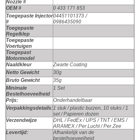
Nozzle #
0 433 171 853
OEM #
04451101373 /
Toegepaste Injector
0986435090
#
Toegepaste
Regelklep
Toegepaste
Voertuigen
Toegepast
Motormodel
Naaldkleur
Zwarte Coating
Netto Gewicht
30g
Bruto Gewicht
35g
Minimale
1 Set
Bestelhoeveelheid
Prijs:
Onderhandelbaar
Verpakkingsdetails:
1 stuk / plastic buizen, 10 stuks / 1
set / Papieren dozen
Verzendwijze
DHL / FedEx / UPS / TNT / EMS /
ARAMEX / Per Lucht / Per Zee
Levertijd:
Afhankelijk van de
bestelhoeveelheid