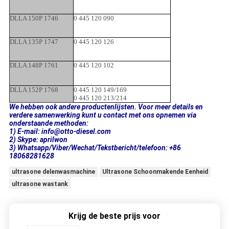
DLLA 150P 1746
0 445 120 090
DLLA 135P 1747
0 445 120 126
DLLA 148P 1761
0 445 120 102
DLLA 152P 1768
0 445 120 149/169
0 445 120 213/214
We hebben ook andere productenlijsten. Voor meer details en
verdere samenwerking kunt u contact met ons opnemen via
onderstaande methoden:
1) E-mail: info@otto-diesel.com
2) Skype: aprilwon
3) Whatsapp/Viber/Wechat/Tekstbericht/telefoon: +86
18068281628
ultrasone delenwasmachine
Ultrasone Schoonmakende Eenheid
ultrasone wastank
Krijg de beste prijs voor