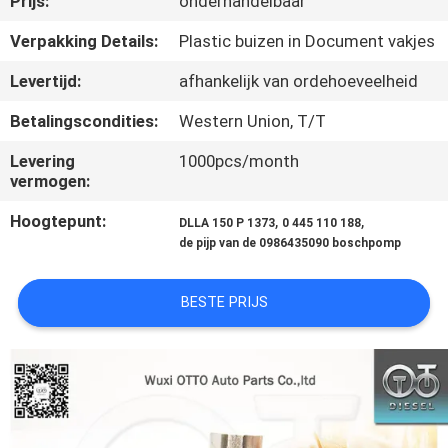
Prijs:
onderhandelbaar
NEEM
CONTACT
Verpakking Details:
Plastic buizen in Document vakjes
MET
Levertijd:
afhankelijk van ordehoeveelheid
ONS
Betalingscondities:
Western Union, T/T
OP
Levering
1000pcs/month
vermogen:
NIEUWS
Hoogtepunt:
,
,
DLLA 150 P 1373
0 445 110 188
de pijp van de 0986435090 boschpomp
GEVALLEN
BESTE PRIJS
SITEMAP
PRIVACY
POLICY