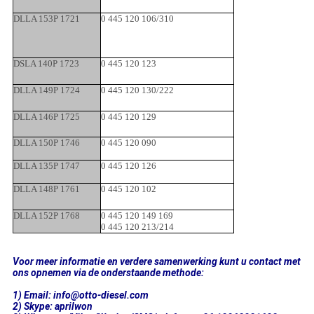
DLLA 153P 1721
0 445 120 106/310
DSLA 140P 1723
0 445 120 123
DLLA 149P 1724
0 445 120 130/222
DLLA 146P 1725
0 445 120 129
DLLA 150P 1746
0 445 120 090
DLLA 135P 1747
0 445 120 126
DLLA 148P 1761
0 445 120 102
DLLA 152P 1768
0 445 120 149 169
0 445 120 213/214
Voor meer informatie en verdere samenwerking kunt u contact met
ons opnemen via de onderstaande methode:
1) Email: info@otto-diesel.com
2) Skype: aprilwon