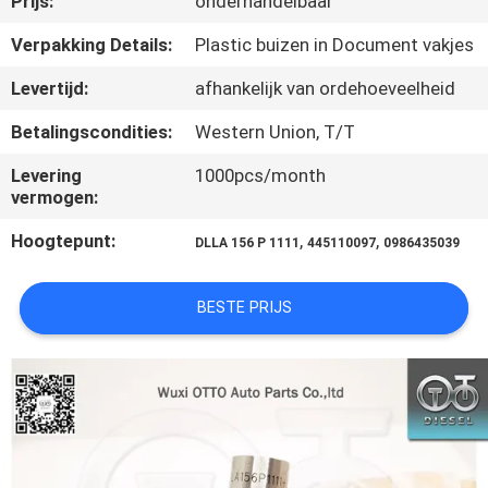
Prijs:
onderhandelbaar
NEEM
CONTACT
Verpakking Details:
Plastic buizen in Document vakjes
MET
Levertijd:
afhankelijk van ordehoeveelheid
ONS
Betalingscondities:
Western Union, T/T
OP
Levering
1000pcs/month
vermogen:
NIEUWS
Hoogtepunt:
,
,
DLLA 156 P 1111
445110097
0986435039
GEVALLEN
BESTE PRIJS
SITEMAP
PRIVACY
POLICY