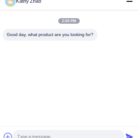
Kathy Zhao
DLLA141P2146 Common Rail Injector Nozzle Voor Injectoren
0445120134
2:05 PM
DSLA150P1438 Common Rail Nozzle 0433175425 voor
onderdelen van dieselmotoren
Good day, what product are you looking for?
populaire categorieën
Alle
Denso Common 
Delphi Common Rail-
Rail-Mondstuk
Mondstuk
Bosch Piëzo-
Siemens Vdo-
Mondstuk
Mondstuk
Bosch Common Rail-
Common Rail 
Mondstuk
Injector Spuitstuk
Denso Injector 
Delphi Injector 
Regelklep
Regelklep