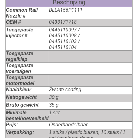
Beschrijving
DLLA156P1111
Common Rail
Nozzle #
0433171718
OEM #
0445110097 /
Toegepaste
0445110098 /
injector #
0445110103 /
0445110104
Toegepaste
regelklep
Toegepaste
voertuigen
Toegepaste
motormodel
Naaldkleur
Zwarte coating
Nettogewicht
30 g
Bruto gewicht
35 g
Minimale
1 set
bestelhoeveelheid
Prijs:
Onderhandelbaar
Verpakking:
1 stuks / plastic buizen, 10 stuks / 1