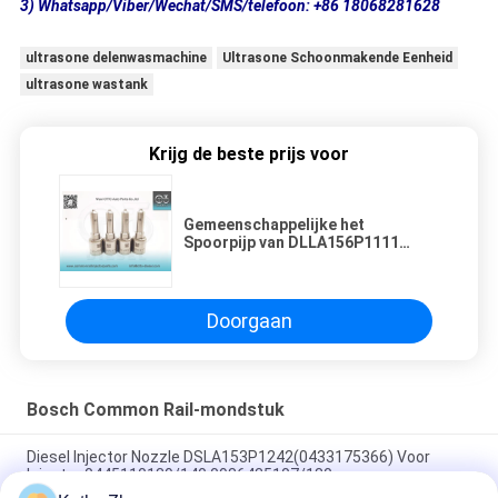
3) Whatsapp/Viber/Wechat/SMS/telefoon: +86 18068281628
ultrasone delenwasmachine
Ultrasone Schoonmakende Eenheid
ultrasone wastank
Krijg de beste prijs voor
Gemeenschappelijke het
Spoorpijp van DLLA156P1111
Bosch voor Injecteurs 0 445 110
097/098
Doorgaan
Bosch Common Rail-mondstuk
Diesel Injector Nozzle DSLA153P1242(0433175366) Voor
Injector 0445110139/140,0986435107/180