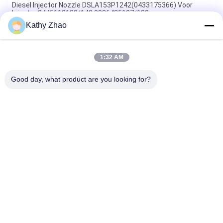
Diesel Injector Nozzle DSLA153P1242(0433175366) Voor
Injector 0445110139/140,0986435107/180
Kathy Zhao
DLLA141P2146 Common Rail Injector Nozzle Voor Injectoren
0445120134
1:32 AM
DSLA150P1438 Common Rail Nozzle 0433175425 voor
onderdelen van dieselmotoren
Good day, what product are you looking for?
populaire categorieën
Alle
Denso Common 
Delphi Common Rail-
Rail-Mondstuk
Mondstuk
Bosch Piëzo-
Siemens Vdo-
Mondstuk
Mondstuk
Bosch Common Rail-
Common Rail 
Mondstuk
Injector Spuitstuk
Denso Injector 
Delphi Injector 