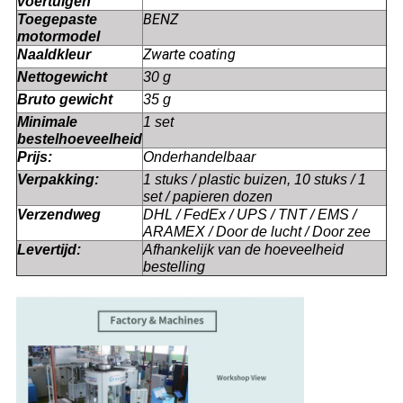
voertuigen
BENZ
Toegepaste
motormodel
Zwarte coating
Naaldkleur
Nettogewicht
30 g
Bruto gewicht
35 g
Minimale
1 set
bestelhoeveelheid
Prijs:
Onderhandelbaar
Verpakking:
1 stuks / plastic buizen, 10 stuks / 1
set / papieren dozen
Verzendweg
DHL / FedEx / UPS / TNT / EMS /
ARAMEX / Door de lucht / Door zee
Levertijd:
Afhankelijk van de hoeveelheid
bestelling