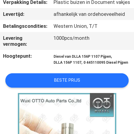
NEEM
Verpakking Details:
Plastic buizen in Document vakjes
CONTACT
Levertijd:
afhankelijk van ordehoeveelheid
MET
Betalingscondities:
Western Union, T/T
ONS
Levering
1000pcs/month
OP
vermogen:
Hoogtepunt:
,
Diesel van DLLA 156P 1107 Pijpen
NIEUWS
,
DLLA 156P 1107
0 445110095 Diesel Pijpen
GEVALLEN
BESTE PRIJS
SITEMAP
PRIVACY
POLICY