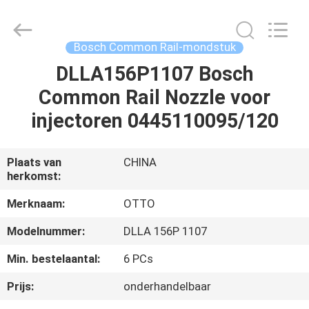
WUXI
OTTO
AUTO
PARTS
CO.,LTD.
Bosch Common Rail-mondstuk
All
Rights
DLLA156P1107 Bosch
THUIS
Reserved.
Common Rail Nozzle voor
PRODUCTEN
injectoren 0445110095/120
OVER
Plaats van
CHINA
herkomst:
ONS
Merknaam:
OTTO
FABRIEKSTOUR
Modelnummer:
DLLA 156P 1107
Min. bestelaantal:
6 PCs
KWALITEITSCONTROLE
Prijs:
onderhandelbaar