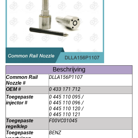
Beschrijving
DLLA156P1107
Common Rail
Nozzle #
0 433 171 712
OEM #
0 445 110 095 /
Toegepaste
0 445 110 096 /
injector #
0 445 110 120 /
0 445 110 121
F00VC01045
Toegepaste
regelklep
BENZ
Toegepaste