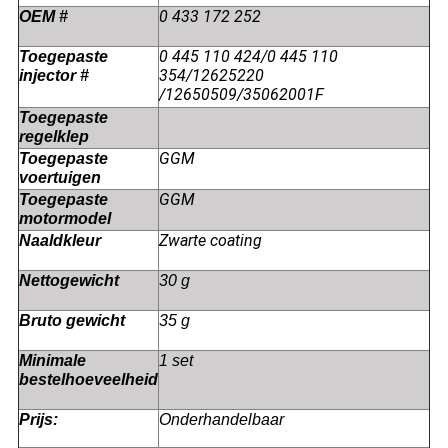
0 433 172 252
OEM #
0 445 110 424/0 445 110
Toegepaste
354/12625220
injector #
/12650509/35062001F
Toegepaste
regelklep
GGM
Toegepaste
voertuigen
GGM
Toegepaste
motormodel
Zwarte coating
Naaldkleur
Nettogewicht
30 g
Bruto gewicht
35 g
Minimale
1 set
bestelhoeveelheid
Prijs:
Onderhandelbaar