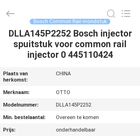
WUXI
OTTO
AUTO
PARTS
CO.,LTD.
Bosch Common Rail-mondstuk
All
Rights
DLLA145P2252 Bosch injector
THUIS
Reserved.
spuitstuk voor common rail
PRODUCTEN
injector 0 445110424
OVER
Plaats van
CHINA
herkomst:
ONS
Merknaam:
OTTO
FABRIEKSTOUR
Modelnummer:
DLLA145P2252
Min. bestelaantal:
Overeen te komen
KWALITEITSCONTROLE
Prijs:
onderhandelbaar