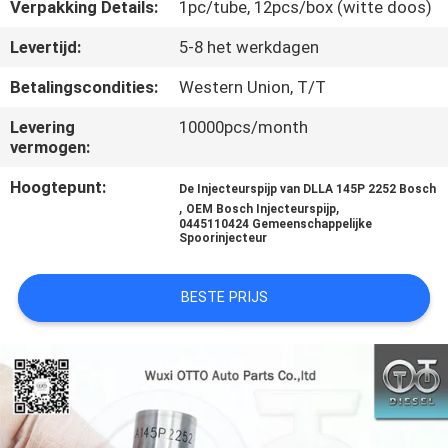
NEEM
Verpakking Details:
1pc/tube, 12pcs/box (witte doos)
CONTACT
Levertijd:
5-8 het werkdagen
MET
Betalingscondities:
Western Union, T/T
ONS
Levering
10000pcs/month
OP
vermogen:
Hoogtepunt:
De Injecteurspijp van DLLA 145P 2252 Bosch
NIEUWS
,
,
OEM Bosch Injecteurspijp
0445110424 Gemeenschappelijke
Spoorinjecteur
GEVALLEN
BESTE PRIJS
SITEMAP
PRIVACY
POLICY