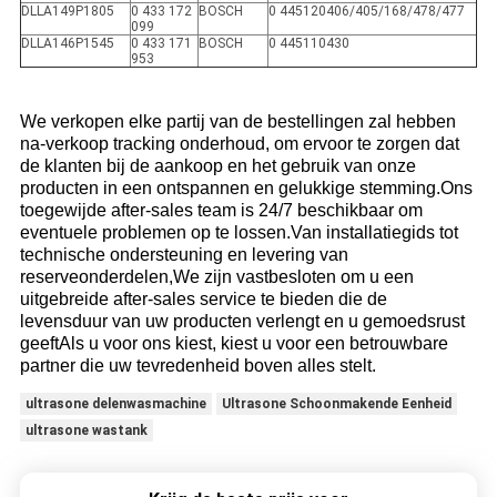
DLLA149P1805
0 433 172
BOSCH
0 445120406/405/168/478/477
099
DLLA146P1545
0 433 171
BOSCH
0 445110430
953
We verkopen elke partij van de bestellingen zal hebben
na-verkoop tracking onderhoud, om ervoor te zorgen dat
de klanten bij de aankoop en het gebruik van onze
producten in een ontspannen en gelukkige stemming.Ons
toegewijde after-sales team is 24/7 beschikbaar om
eventuele problemen op te lossen.Van installatiegids tot
technische ondersteuning en levering van
reserveonderdelen,We zijn vastbesloten om u een
uitgebreide after-sales service te bieden die de
levensduur van uw producten verlengt en u gemoedsrust
geeftAls u voor ons kiest, kiest u voor een betrouwbare
partner die uw tevredenheid boven alles stelt.
ultrasone delenwasmachine
Ultrasone Schoonmakende Eenheid
ultrasone wastank