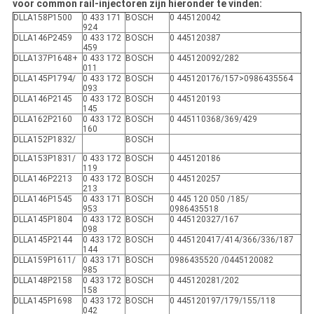
voor common rail-injectoren zijn hieronder te vinden:
DLLA158P1500
0 433 171
BOSCH
0 445120042
924
DLLA146P2459
0 433 172
BOSCH
0 445120387
459
DLLA137P1648+
0 433 172
BOSCH
0 445120092/282
011
DLLA145P1794/
0 433 172
BOSCH
0 445120176/157>0986435564
093
DLLA146P2145
0 433 172
BOSCH
0 445120193
145
DLLA162P2160
0 433 172
BOSCH
0 445110368/369/429
160
DLLA152P1832/
BOSCH
DLLA153P1831/
0 433 172
BOSCH
0 445120186
119
DLLA146P2213
0 433 172
BOSCH
0 445120257
213
DLLA146P1545
0 433 171
BOSCH
0 445 120 050 /185/
953
0986435518
DLLA145P1804
0 433 172
BOSCH
0 445120327/167
098
DLLA145P2144
0 433 172
BOSCH
0 445120417/414/366/336/187
144
DLLA159P1611/
0 433 171
BOSCH
0986435520 /0445120082
985
DLLA148P2158
0 433 172
BOSCH
0 445120281/202
158
DLLA145P1698
0 433 172
BOSCH
0 445120197/179/155/118
042