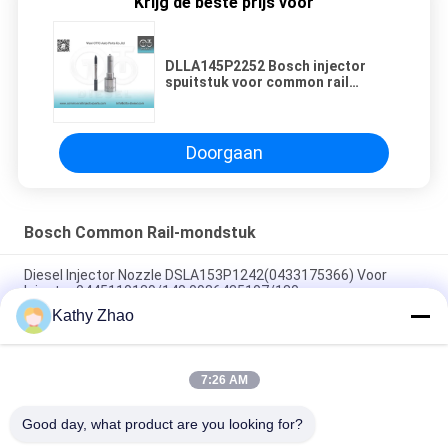
Krijg de beste prijs voor
DLLA145P2252 Bosch injector
spuitstuk voor common rail
injector 0 445110424
Doorgaan
Bosch Common Rail-mondstuk
Diesel Injector Nozzle DSLA153P1242(0433175366) Voor
Injector 0445110139/140,0986435107/180
Kathy Zhao
DLLA141P2146 Common Rail Injector Nozzle Voor Injectoren
0445120134
7:26 AM
DSLA150P1438 Common Rail Nozzle 0433175425 voor
onderdelen van dieselmotoren
Good day, what product are you looking for?