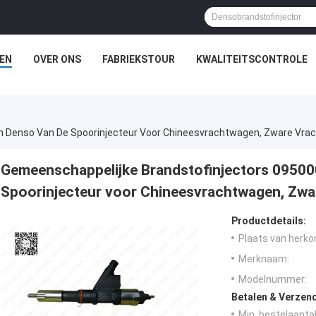
EN
OVER ONS
FABRIEKSTOUR
KWALITEITSCONTROLE
n Denso Van De Spoorinjecteur Voor Chineesvrachtwagen, Zware Vr
Gemeenschappelijke Brandstofinjectors 09500
Spoorinjecteur voor Chineesvrachtwagen, Zw
Productdetails:
Plaats van herko
Merknaam:
Modelnummer:
Betalen & Verzen
Min. bestelaantal