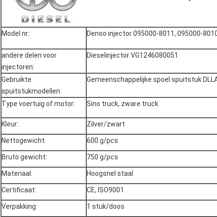
Model nr.:
Denso injector 095000-8011, 095000-801
andere delen voor
Dieselinjector VG1246080051
injectoren:
Gebruikte
Gemeenschappelijke spoel spuitstuk DLL
spuitstukmodellen:
Type voertuig of motor:
Sino truck, zware truck
Kleur:
Zilver/zwart
Nettogewicht:
600 g/pcs
Bruto gewicht:
750 g/pcs
Materiaal:
Hoogsnel staal
Certificaat:
CE, ISO9001
Verpakking:
1 stuk/doos