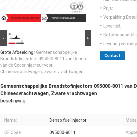
Prijs:
Verpakking Detail
Levertijd:
Betalingsconditi
Levering vermog
Grote Afbeelding :
Gemeenschappelijke
Contact
Brandstofinjectors 095000-8011 van Denso
van de Spoorinjecteur voor
Chineesvrachtwagen, Zware vrachtwagen
Gemeenschappelijke Brandstofinjectors 095000-8011 van D
Chineesvrachtwagen, Zware vrachtwagen
beschrijving
Name:
Denso fuel Injector
Model
OE Code:
095000-8011
Appli