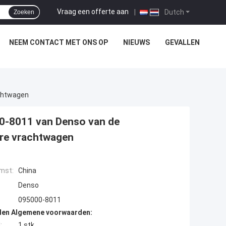
Vraag een offerte aan
|
Dutch
Zoeken
NEEM CONTACT MET ONS OP
NIEUWS
GEVALLEN
achtwagen
0-8011 van Denso van de
are vrachtwagen
mst:
China
Denso
095000-8011
den Algemene voorwaarden:
:
1 stk