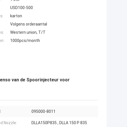
USD100-500
s:
karton
Volgens orderaantal
es:
Western union, T/T
en:
1000pcs/month
enso van de Spoorinjecteur voor
:
095000-8011
ed Nozzle:
DLLA150P835 , DLLA 150 P 835