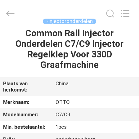
WUXI
OTTO
AUTO
PARTS
CO.,LTD.
-injectoronderdelen
All
Rights
Common Rail Injector
THUIS
Reserved.
Onderdelen C7/C9 Injector
PRODUCTEN
Regelklep Voor 330D
Graafmachine
OVER
ONS
Plaats van
China
herkomst:
FABRIEKSTOUR
Merknaam:
OTTO
Modelnummer:
C7/C9
KWALITEITSCONTROLE
Min. bestelaantal:
1pcs