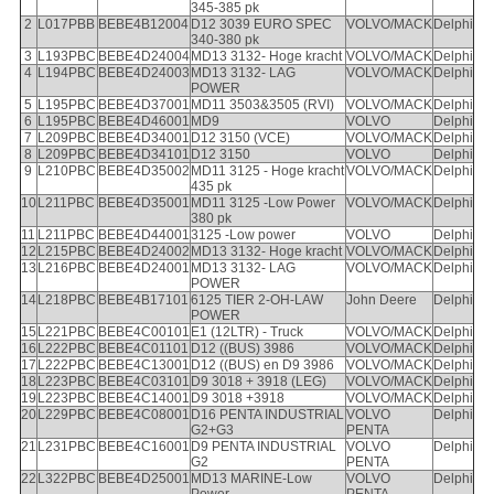
345-385 pk
2
L017PBB
BEBE4B12004
D12 3039 EURO SPEC
VOLVO/MACK
Delphi
340-380 pk
3
L193PBC
BEBE4D24004
MD13 3132- Hoge kracht
VOLVO/MACK
Delphi
4
L194PBC
BEBE4D24003
MD13 3132- LAG
VOLVO/MACK
Delphi
POWER
5
L195PBC
BEBE4D37001
MD11 3503&3505 (RVI)
VOLVO/MACK
Delphi
6
L195PBC
BEBE4D46001
MD9
VOLVO
Delphi
7
L209PBC
BEBE4D34001
D12 3150 (VCE)
VOLVO/MACK
Delphi
8
L209PBC
BEBE4D34101
D12 3150
VOLVO
Delphi
9
L210PBC
BEBE4D35002
MD11 3125 - Hoge kracht
VOLVO/MACK
Delphi
435 pk
10
L211PBC
BEBE4D35001
MD11 3125 -Low Power
VOLVO/MACK
Delphi
380 pk
11
L211PBC
BEBE4D44001
3125 -Low power
VOLVO
Delphi
12
L215PBC
BEBE4D24002
MD13 3132- Hoge kracht
VOLVO/MACK
Delphi
13
L216PBC
BEBE4D24001
MD13 3132- LAG
VOLVO/MACK
Delphi
POWER
14
L218PBC
BEBE4B17101
6125 TIER 2-OH-LAW
John Deere
Delphi
POWER
15
L221PBC
BEBE4C00101
E1 (12LTR) - Truck
VOLVO/MACK
Delphi
16
L222PBC
BEBE4C01101
D12 ((BUS) 3986
VOLVO/MACK
Delphi
17
L222PBC
BEBE4C13001
D12 ((BUS) en D9 3986
VOLVO/MACK
Delphi
18
L223PBC
BEBE4C03101
D9 3018 + 3918 (LEG)
VOLVO/MACK
Delphi
19
L223PBC
BEBE4C14001
D9 3018 +3918
VOLVO/MACK
Delphi
20
L229PBC
BEBE4C08001
D16 PENTA INDUSTRIAL
VOLVO
Delphi
G2+G3
PENTA
21
L231PBC
BEBE4C16001
D9 PENTA INDUSTRIAL
VOLVO
Delphi
G2
PENTA
22
L322PBC
BEBE4D25001
MD13 MARINE-Low
VOLVO
Delphi
Power
PENTA