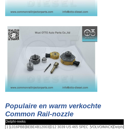
Populaire en warm verkochte
Common Rail-nozzle
Delphi-reeks
1
L016PBB
BEBE4B12003
D12 3039 US 465 SPEC
VOLVO/MACK
Delphi