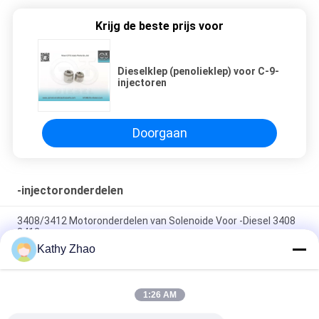
Krijg de beste prijs voor
Dieselklep (penolieklep) voor C-9-
injectoren
Doorgaan
-injectoronderdelen
3408/3412 Motoronderdelen van Solenoide Voor -Diesel 3408
3412
Kathy Zhao
Gemeenschappelijke Delen 3178021/KAT 291-5919 -
2P007695/KAT 295-9125 van de Spoorinjecteur
1:26 AM
C9 / Delen van de het Spoorinjecteur van C175solenoide de
Gemeenschappelijke voor 331-5896 injecteur 797B 3524B