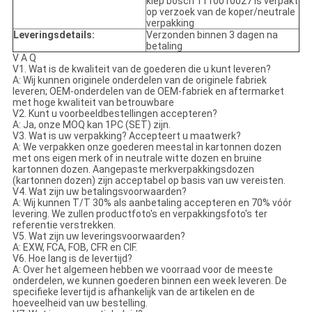
klep bosch 1110010027 is verpakt
op verzoek van de koper/neutrale
verpakking
Leveringsdetails:
Verzonden binnen 3 dagen na
betaling
V A Q
V1. Wat is de kwaliteit van de goederen die u kunt leveren?
A: Wij kunnen originele onderdelen van de originele fabriek
leveren; OEM-onderdelen van de OEM-fabriek en aftermarket
met hoge kwaliteit van betrouwbare
V2. Kunt u voorbeeldbestellingen accepteren?
A: Ja, onze MOQ kan 1PC (SET) zijn.
V3. Wat is uw verpakking? Accepteert u maatwerk?
A: We verpakken onze goederen meestal in kartonnen dozen
met ons eigen merk of in neutrale witte dozen en bruine
kartonnen dozen. Aangepaste merkverpakkingsdozen
(kartonnen dozen) zijn acceptabel op basis van uw vereisten.
V4. Wat zijn uw betalingsvoorwaarden?
A: Wij kunnen T/T 30% als aanbetaling accepteren en 70% vóór
levering. We zullen productfoto's en verpakkingsfoto's ter
referentie verstrekken.
V5. Wat zijn uw leveringsvoorwaarden?
A: EXW, FCA, FOB, CFR en CIF.
V6. Hoe lang is de levertijd?
A: Over het algemeen hebben we voorraad voor de meeste
onderdelen, we kunnen goederen binnen een week leveren. De
specifieke levertijd is afhankelijk van de artikelen en de
hoeveelheid van uw bestelling.