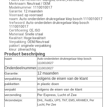
Merknaam:
Neutraal / OEM
Modelnummer:
1110010017
Garantie:
12 maanden
Voorraad:
op voorraad
naam:
Auto-onderdelen drukregelaar klep bosch 1110010017
trefwoord:
Auto-onderdelen drukregelaar klep bosch
1110010017
Certificering:
CE, ISO
Materiaal:
Snelle staal
Kwaliteit:
Hoge kwaliteit
Verpakking:
OEM/Neutraal
pakket:
originele verpakking
kleur:
zilverachtig
Product beschrijving
naam
Auto-onderdelen drukregelaar klep bosch
1110010027
Onderdeelnummer.
1110010027
12 maanden
Garantie:
volgens de eisen van de klant
verpakking
pakketten
in plastic doen
verpakt
volgens de eisen van de klant
verzending
Per Express, Lucht of Zee
Verzendwijze:
DHL, FedEx, UPS, TNT, EMS, ARAMEX, Per
Lucht, Per Zee