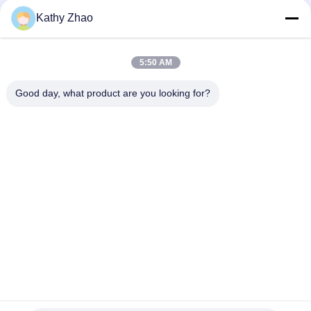
met Klepzitting Brandstofsysteem Onderdelen
Kathy Zhao
Echte Gemeenschappelijke Diesel van Spoordenso
Brandstofinjectors RE529118/RE524382 095000-649#/880#
5:50 AM
M11 Common Rail Repair Kits voor EUI-injectoronderdelen
3609925 4307547
Good day, what product are you looking for?
populaire categorieën
Alle
Denso Common 
Delphi Common Rail-
Rail-Mondstuk
Mondstuk
Bosch Piëzo-
Siemens Vdo-
Mondstuk
Mondstuk
Bosch Common Rail-
Common Rail 
Mondstuk
Injector Spuitstuk
Denso Injector 
Delphi Injector 
Regelklep
Regelklep