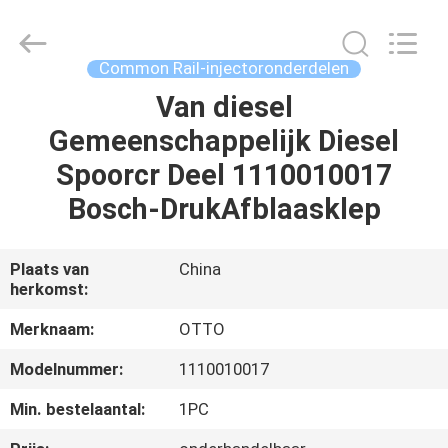
WUXI
OTTO
AUTO
PARTS
CO.,LTD.
Common Rail-injectoronderdelen
All
Rights
Van diesel
THUIS
Reserved.
Gemeenschappelijk Diesel
PRODUCTEN
Spoorcr Deel 1110010017
Bosch-DrukAfblaasklep
OVER
ONS
Plaats van
China
herkomst:
FABRIEKSTOUR
Merknaam:
OTTO
Modelnummer:
1110010017
KWALITEITSCONTROLE
Min. bestelaantal:
1PC