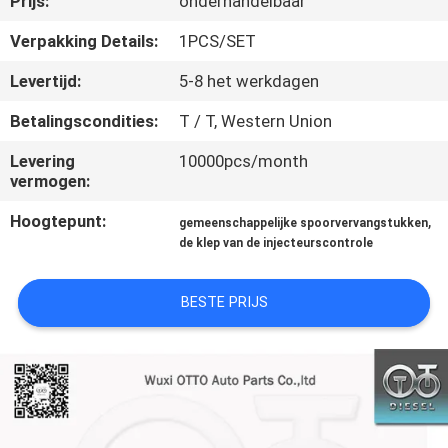
Prijs:
onderhandelbaar
NEEM
CONTACT
Verpakking Details:
1PCS/SET
MET
Levertijd:
5-8 het werkdagen
ONS
Betalingscondities:
T / T, Western Union
OP
Levering
10000pcs/month
vermogen:
NIEUWS
Hoogtepunt:
,
gemeenschappelijke spoorvervangstukken
de klep van de injecteurscontrole
GEVALLEN
BESTE PRIJS
SITEMAP
PRIVACY
POLICY